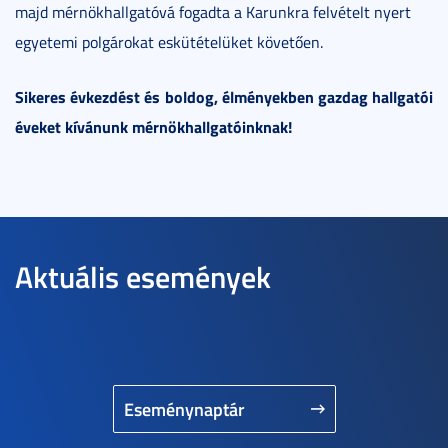
majd mérnökhallgatóvá fogadta a Karunkra felvételt nyert
egyetemi polgárokat eskütételüket követően.
Sikeres évkezdést és boldog, élményekben gazdag hallgatói
éveket kívánunk mérnökhallgatóinknak!
Aktuális események
Eseménynaptár