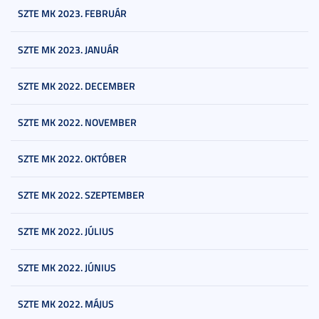
SZTE MK 2023. FEBRUÁR
SZTE MK 2023. JANUÁR
SZTE MK 2022. DECEMBER
SZTE MK 2022. NOVEMBER
SZTE MK 2022. OKTÓBER
SZTE MK 2022. SZEPTEMBER
SZTE MK 2022. JÚLIUS
SZTE MK 2022. JÚNIUS
SZTE MK 2022. MÁJUS