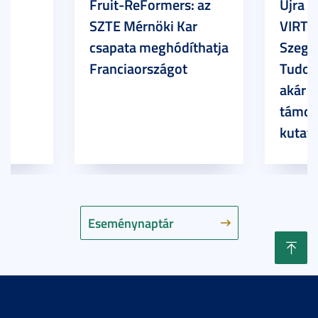
Fruit-ReFormers: az
Újra m
SZTE Mérnöki Kar
VIRTU
csapata meghódíthatja
Szege
Franciaországot
Tudom
akár 7
támog
kutatá
Eseménynaptár