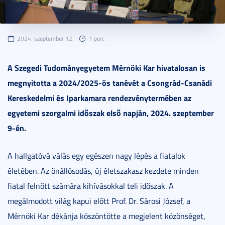
2024. szeptember 12.
1 perc
A Szegedi Tudományegyetem Mérnöki Kar hivatalosan is
megnyitotta a 2024/2025-ös tanévét a Csongrád-Csanádi
Kereskedelmi és Iparkamara rendezvénytermében az
egyetemi szorgalmi időszak első napján, 2024. szeptember
9-én.
A hallgatóvá válás egy egészen nagy lépés a fiatalok
életében. Az önállósodás, új életszakasz kezdete minden
fiatal felnőtt számára kihívásokkal teli időszak. A
megálmodott világ kapui előtt Prof. Dr. Sárosi József, a
Mérnöki Kar dékánja köszöntötte a megjelent közönséget,