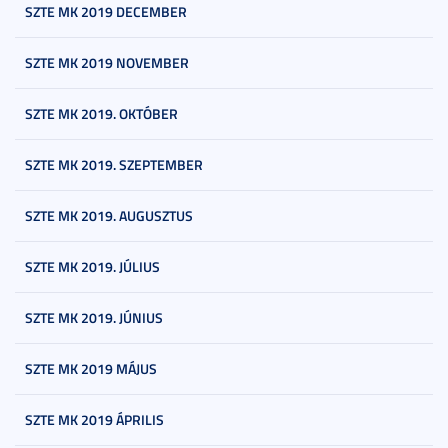
SZTE MK 2019 DECEMBER
SZTE MK 2019 NOVEMBER
SZTE MK 2019. OKTÓBER
SZTE MK 2019. SZEPTEMBER
SZTE MK 2019. AUGUSZTUS
SZTE MK 2019. JÚLIUS
SZTE MK 2019. JÚNIUS
SZTE MK 2019 MÁJUS
SZTE MK 2019 ÁPRILIS