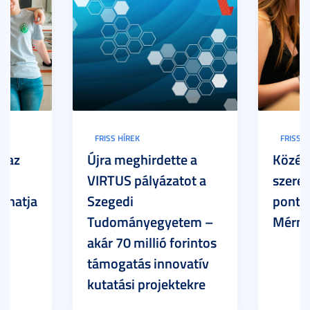
FRISS HÍREK
FRISS H
: az
Újra meghirdette a
Közép
ar
VIRTUS pályázatot a
szerez
thatja
Szegedi
ponto
Tudományegyetem –
Mérnö
akár 70 millió forintos
támogatás innovatív
kutatási projektekre