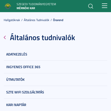
SZEGEDI TUDOMÁNYEGYETEM
Toggl
MÉRNÖKI KAR
navig
Hallgatóknak
Általános Tudnivalók
Órarend
Általános tudnivalók
ADATKEZELÉS
INGYENES OFFICE 365
ÚTMUTATÓK
SZTE WIFI SZOLGÁLTATÁS
KARI NAPTÁR