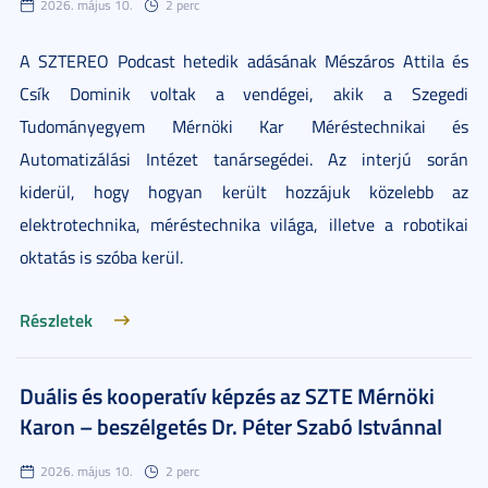
2026. május 10.
2 perc
A SZTEREO Podcast hetedik adásának Mészáros Attila és
Csík Dominik voltak a vendégei, akik a Szegedi
Tudományegyem Mérnöki Kar Méréstechnikai és
Automatizálási Intézet tanársegédei. Az interjú során
kiderül, hogy hogyan került hozzájuk közelebb az
elektrotechnika, méréstechnika világa, illetve a robotikai
oktatás is szóba kerül.
Részletek
Duális és kooperatív képzés az SZTE Mérnöki
Karon – beszélgetés Dr. Péter Szabó Istvánnal
2026. május 10.
2 perc