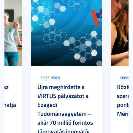
FRISS HÍREK
FRISS H
: az
Újra meghirdette a
Közép
ar
VIRTUS pályázatot a
szerez
thatja
Szegedi
ponto
Tudományegyetem –
Mérnö
akár 70 millió forintos
támogatás innovatív