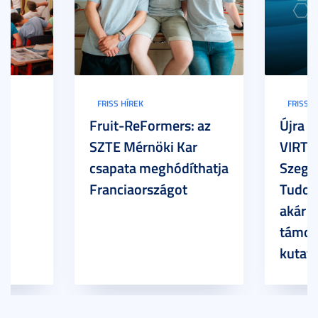
FRISS HÍREK
FRISS H
Fruit-ReFormers: az
Újra m
SZTE Mérnöki Kar
VIRTU
csapata meghódíthatja
Szege
Franciaországot
Tudom
akár 7
támog
kutatá