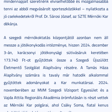
mindennapjait szeretnénk elviselhetőbbé és mozgalmasabbá
tenni az abból megvásárolt sporteszközökkel – nyilatkozta a
jó cselekedetekről Prof. Dr. Sárosi József, az SZTE Mérnöki Kar
dékánja.
A szegedi mérnökoktatás központjától azonban nem áll
messze a jótékonykodás intézménye, hiszen 2024. december
3-án, karácsonyi jótékonysági sütivásáruk keretében
173.740 Ft-ot gyűjtöttek össze a Szegedi Újszülött
Életmentő Szolgálat Alapítvány részére. A Tamás Háza
Alapítvány számára is tavaly már hatodik alkalommal
gyűjtöttek adományokat a Kar munkatársai. 2024.
novemberében az MVM Szegedi Vízisport Egyesület és a
Vajda Attila Regionális Akadémia örömfutásán is részt vettek
az Mérnöki Kar polgárai, ahol Csáky Soma, fiatal kenus