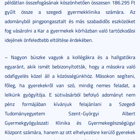
példátlan összefogásának köszönhetően összesen 186.295 Ft
gyűlt össze a szegedi gyermekklinika számára. Az
adományból pingpongasztalt és más szabadidős eszközöket
fog vásárolni a Kar a gyermekek kórházban való tartózkodási
idejének önfeledtebb eltöltése érdekében.
– Nagyon büszke vagyok a kollégákra és a hallgatókra
egyaránt, akik ismét bebizonyították, hogy a másokra való
odafigyelés közel áll a közösségünkhöz. Másokon segíteni,
főleg, ha gyerekekről van szó, mindig nemes feladat, a
lelkünk gyógyítója. E sütivásárból befolyó adományt nem
pénz formájában kívánjuk felajánlani a Szegedi
Tudományegyetem Szent-Györgyi Albert
Gyermekgyógyászati Klinika és Gyermekegészségügyi
Központ számára, hanem az ott elhelyezésre kerülő gyerekek