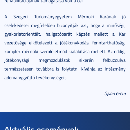
rehabilitációjának támogatása volt a cél.
A Szegedi Tudományegyetem Mérnöki Karának jó
cselekedetei megfelelően bizonyítják azt, hogy a minőségi,
gyakorlatorientált, hallgatóbarát képzés mellett a Kar
vezetősége elkötelezett a jótékonykodás, fenntarthatóság,
komplex mérnöki szemléletmód kialakítása mellett. Az eddigi
jótékonysági megmozdulások sikerén felbuzdulva
természetesen továbbra is folytatni kívánja az intézmény
adománygyűjtő tevékenységeit.
Újvári Gréta
Aktuális események