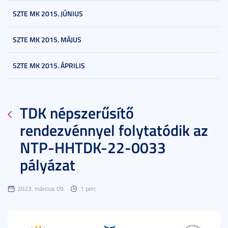
SZTE MK 2015. JÚNIUS
SZTE MK 2015. MÁJUS
SZTE MK 2015. ÁPRILIS
TDK népszerűsítő
rendezvénnyel folytatódik az
NTP-HHTDK-22-0033
pályázat
2023. március 09.
1 perc