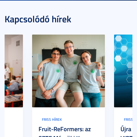
Kapcsolódó hírek
FRISS HÍREK
FRISS H
Fruit-ReFormers: az
Újra m