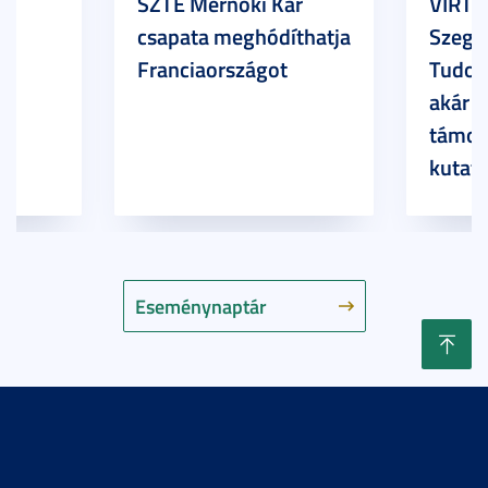
SZTE Mérnöki Kar
VIRTU
csapata meghódíthatja
Szege
Franciaországot
Tudom
akár 7
támog
kutatá
Eseménynaptár