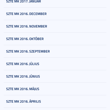
SZTE MK 2017. JANUÁR
SZTE MK 2016. DECEMBER
SZTE MK 2016. NOVEMBER
SZTE MK 2016. OKTÓBER
SZTE MK 2016. SZEPTEMBER
SZTE MK 2016. JÚLIUS
SZTE MK 2016. JÚNIUS
SZTE MK 2016. MÁJUS
SZTE MK 2016. ÁPRILIS