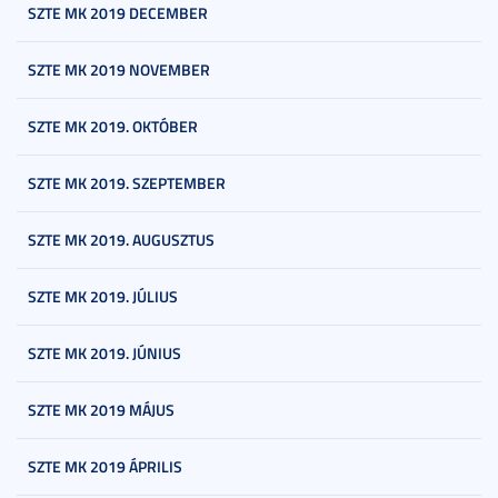
SZTE MK 2019 DECEMBER
SZTE MK 2019 NOVEMBER
SZTE MK 2019. OKTÓBER
SZTE MK 2019. SZEPTEMBER
SZTE MK 2019. AUGUSZTUS
SZTE MK 2019. JÚLIUS
SZTE MK 2019. JÚNIUS
SZTE MK 2019 MÁJUS
SZTE MK 2019 ÁPRILIS