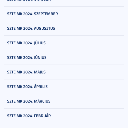
SZTE MK 2024. SZEPTEMBER
SZTE MK 2024. AUGUSZTUS
SZTE MK 2024. JÚLIUS
SZTE MK 2024. JÚNIUS
SZTE MK 2024. MÁJUS
SZTE MK 2024. ÁPRILIS
SZTE MK 2024. MÁRCIUS
SZTE MK 2024. FEBRUÁR