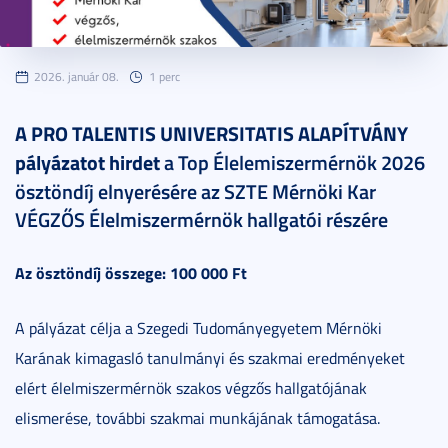
2026. január 08.
1 perc
A PRO TALENTIS UNIVERSITATIS ALAPÍTVÁNY
pályázatot hirdet
a Top Élelemiszermérnök 2026
ösztöndíj elnyerésére az SZTE Mérnöki Kar
VÉGZŐS Élelmiszermérnök hallgatói részére
Az ösztöndíj összege: 100 000 Ft
A pályázat célja a Szegedi Tudományegyetem Mérnöki
Karának kimagasló tanulmányi és szakmai eredményeket
elért élelmiszermérnök szakos végzős hallgatójának
elismerése, további szakmai munkájának támogatása.