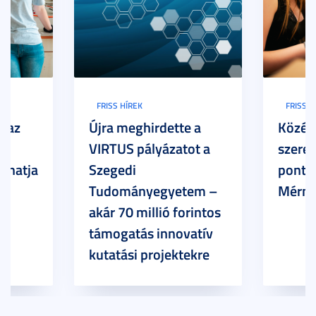
FRISS HÍREK
FRISS H
: az
Újra meghirdette a
Közép
ar
VIRTUS pályázatot a
szerez
thatja
Szegedi
ponto
Tudományegyetem –
Mérnö
akár 70 millió forintos
támogatás innovatív
kutatási projektekre