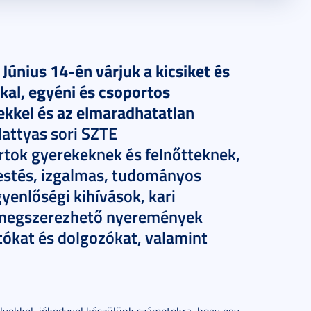
Június 14-én várjuk a kicsiket és
!
kal, egyéni és csoportos
yekkel és az elmaradhatatlan
attyas sori SZTE
rtok gyerekeknek és felnőtteknek,
estés, izgalmas, tudományos
yenlőségi kihívások, kari
l megszerezhető nyeremények
atókat és dolgozókat, valamint