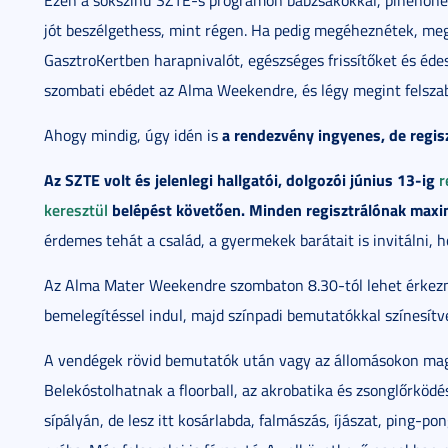
Ezen a sokszínű SZTE-s programon babzsákokkal, pihenőhel
jót beszélgethess, mint régen. Ha pedig megéheznétek, me
GasztroKertben harapnivalót, egészséges frissítőket és édes
szombati ebédet az Alma Weekendre, és légy megint felsza
a rendezvény ingyenes, de regis
Ahogy mindig, úgy idén is
Az SZTE volt és jelenlegi hallgatói, dolgozói június 13-ig
r
keresztül
belépést követően. Minden regisztrálónak max
érdemes tehát a család, a gyermekek barátait is invitálni,
Az Alma Mater Weekendre szombaton 8.30-tól lehet érkezni
bemelegítéssel indul, majd színpadi bemutatókkal színesít
A vendégek rövid bemutatók után vagy az állomásokon mag
Belekóstolhatnak a floorball, az akrobatika és zsonglőrködé
sípályán, de lesz itt kosárlabda, falmászás, íjászat, ping-pon