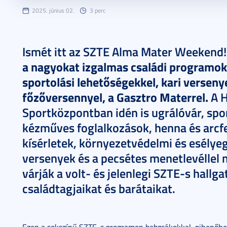
2025. június 02.
3 perc
Ismét itt az SZTE Alma Mater Weekend
a nagyokat izgalmas családi programok
sportolási lehetőségekkel, kari versen
főzőversennyel, a Gasztro Materrel.
A H
Sportközpontban idén is ugrálóvár, spo
kézműves foglalkozások, henna és arcf
kísérletek, környezetvédelmi és esélyeg
versenyek és a pecsétes menetlevélle
várják a volt- és jelenlegi SZTE-s hallg
családtagjaikat és barátaikat.