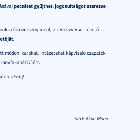
pecsétet gyűjthet, jogosultságot szerezve
tásával
mukra fotóverseny indul, a rendezvényt követő
otóját.
t módon: karokat, intézeteket képviselő csapatok
ranyfakanál Díjért.
június 5-ig!
SZTE Alma Mater