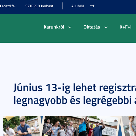
Fedezd fel!
SZTEREO Podcast
ALUMNI
Karunkról
Oktatás
K+F+I
Június 13-ig lehet regiszt
legnagyobb és legrégebbi