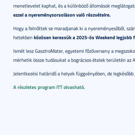
menetlevelet kaphat, és a különböző állomások meglátoga
ezzel a nyereménysorsoláson való részvételre.
Hogy a felnőttek se maradjanak ki a nyereményesőből, szá
közösen keressük a 2025-ös Weekend legjobb f
hetekben
Ismét lesz GasztroMater, egyetemi főzőverseny a megszokot
mérhetik össze tudásukat a bográcsos ételek területén az A
Jelentkezési határidő a helyek függvényében, de legkésőbb 
A részletes program ITT olvasható.