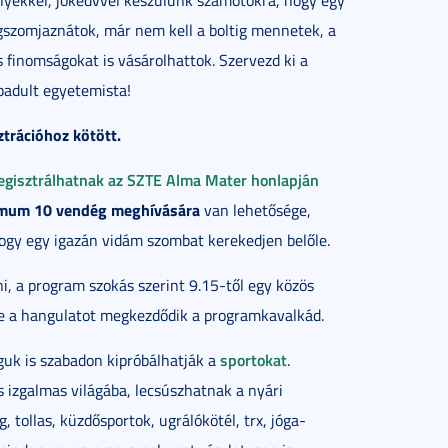
yekkel, jókedvvel készülünk számotokra, hogy egy
gszomjaznátok, már nem kell a boltig mennetek, a
 finomságokat is vásárolhattok. Szervezd ki a
badult egyetemista!
ztrációhoz
kötött.
egisztrálhatnak az SZTE Alma Mater honlapján
imum 10 vendég meghívására
van lehetősége,
 hogy egy igazán vidám szombat kerekedjen belőle.
, a program szokás szerint 9.15-től egy közös
ve a hangulatot megkezdődik a programkavalkád.
sportokat
uk is szabadon kipróbálhatják a
.
s izgalmas világába, lecsúszhatnak a nyári
g, tollas, küzdősportok, ugrálókötél, trx, jóga-