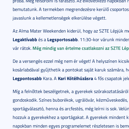
próba. Még felsorolni is fárasztó. Az elkövetkező napokba
bemutatunk. A termekben megrendezésre kerülő csoportos ó
javaslunk a kellemetlenségek elkerülése végett.
Az Alma Mater Weekenden kiderül, hogy az SZTE Lépjük meg!
Legaktívabb
Legsportosabb
és a
. 11:30-kor várunk minden
Még mindig van értelme csatlakozni az SZTE Lép
vár rátok.
De a versengés ezzel még nem ér véget! A helyszínen kicsik
kosárlabdával gyűjthetik a pontokat saját karuk számára, 
Legpontosabb
Kari Kötélhúzásra
Kara. A
4 fős csapatok jel
Míg a felnőttek beszélgetnek, a gyerekek szórakoztatásáró
gondoskodik. Színes buborékok, ugrálóvár, kézműveskedés, t
sportágválasztó, henna és arcfestés, még leírni is sok. Vel
hozzuk a gyerekekhez a sportágakat. A gyerekek mindent ki
napokban minden egyes programelemet részletesen is bemut