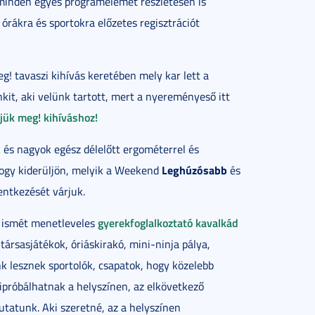
n minden egyes programelemet részletesen is
rákra és sportokra előzetes regisztrációt
 tavaszi kihívás keretében mely kar lett a
kit, aki velünk tartott, mert a nyereményeső itt
jük meg! kihíváshoz!
 és nagyok egész délelőtt ergométerrel és
Leghúzósabb
hogy kiderüljön, melyik a Weekend
és
entkezését várjuk.
gyerekfoglalkoztató kavalkád
l ismét menetleveles
ársasjátékok, óriáskirakó, mini-ninja pálya,
ünk lesznek sportolók, csapatok, hogy közelebb
próbálhatnak a helyszínen, az elkövetkező
atunk. Aki szeretné, az a helyszínen