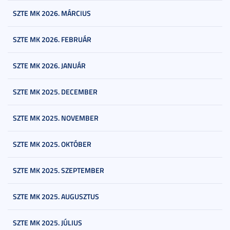
SZTE MK 2026. MÁRCIUS
SZTE MK 2026. FEBRUÁR
SZTE MK 2026. JANUÁR
SZTE MK 2025. DECEMBER
SZTE MK 2025. NOVEMBER
SZTE MK 2025. OKTÓBER
SZTE MK 2025. SZEPTEMBER
SZTE MK 2025. AUGUSZTUS
SZTE MK 2025. JÚLIUS