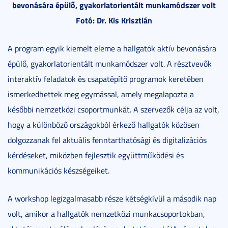
bevonására épülő, gyakorlatorientált munkamódszer volt
Fotó: Dr. Kis Krisztián
A program egyik kiemelt eleme a hallgatók aktív bevonására
épülő, gyakorlatorientált munkamódszer volt. A résztvevők
interaktív feladatok és csapatépítő programok keretében
ismerkedhettek meg egymással, amely megalapozta a
későbbi nemzetközi csoportmunkát. A szervezők célja az volt,
hogy a különböző országokból érkező hallgatók közösen
dolgozzanak fel aktuális fenntarthatósági és digitalizációs
kérdéseket, miközben fejlesztik együttműködési és
kommunikációs készségeiket.
A workshop legizgalmasabb része kétségkívül a második nap
volt, amikor a hallgatók nemzetközi munkacsoportokban,