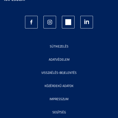
SÜTIKEZELÉS
ADATVÉDELEM
VISSZAÉLÉS-BEJELENTÉS
KÖZÉRDEKŰ ADATOK
IMPRESSZUM
SEGÍTSÉG