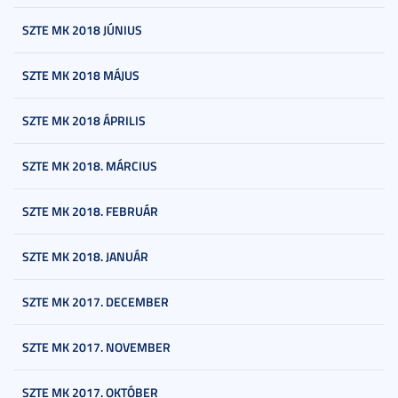
SZTE MK 2018 JÚNIUS
SZTE MK 2018 MÁJUS
SZTE MK 2018 ÁPRILIS
SZTE MK 2018. MÁRCIUS
SZTE MK 2018. FEBRUÁR
SZTE MK 2018. JANUÁR
SZTE MK 2017. DECEMBER
SZTE MK 2017. NOVEMBER
SZTE MK 2017. OKTÓBER