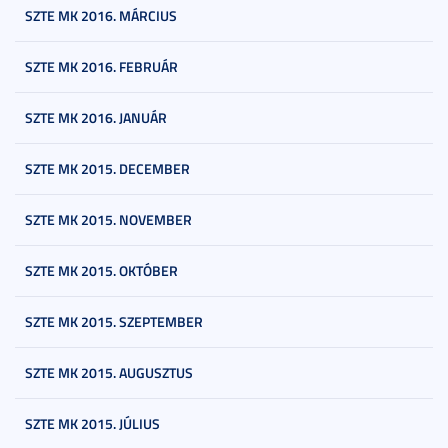
SZTE MK 2016. MÁRCIUS
SZTE MK 2016. FEBRUÁR
SZTE MK 2016. JANUÁR
SZTE MK 2015. DECEMBER
SZTE MK 2015. NOVEMBER
SZTE MK 2015. OKTÓBER
SZTE MK 2015. SZEPTEMBER
SZTE MK 2015. AUGUSZTUS
SZTE MK 2015. JÚLIUS