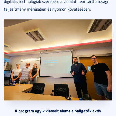
digitális technológiák szerepére a vállalati fenntarthatósági
teljesítmény mérésében és nyomon követésében.
A program egyik kiemelt eleme a hallgatók aktív