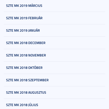
SZTE MK 2019 MÁRCIUS
SZTE MK 2019 FEBRUÁR
SZTE MK 2019 JANUÁR
SZTE MK 2018 DECEMBER
SZTE MK 2018 NOVEMBER
SZTE MK 2018 OKTÓBER
SZTE MK 2018 SZEPTEMBER
SZTE MK 2018 AUGUSZTUS
SZTE MK 2018 JÚLIUS