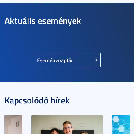
Aktuális események
Eseménynaptár
Kapcsolódó hírek