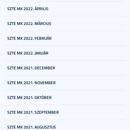
SZTE MK 2022. ÁPRILIS
SZTE MK 2022. MÁRCIUS
SZTE MK 2022. FEBRUÁR
SZTE MK 2022. JANUÁR
SZTE MK 2021. DECEMBER
SZTE MK 2021. NOVEMBER
SZTE MK 2021. OKTÓBER
SZTE MK 2021. SZEPTEMBER
SZTE MK 2021. AUGUSZTUS