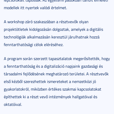
modellek itt nyertek valódi értelmet.
A workshop záró szakaszában a résztvevők olyan
projektötletek kidolgozásán dolgoztak, amelyek a digitális
technológiák alkalmazásán keresztül járulhatnak hozzá
fenntarthatósági célok eléréséhez.
A program során szerzett tapasztalatok megerősítették, hogy
a fenntarthatóság és a digitalizáció napjaink gazdasági és
társadalmi fejlődésének meghatározó területei. A résztvevők
első kézből szerezhettek ismereteket a nemzetközi jó
gyakorlatokról, miközben értékes szakmai kapcsolatokat
építhettek ki a részt vevő intézmények hallgatóival és
oktatóival.