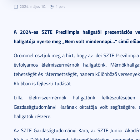
2024. május 10.
1 perc
A 2024-es SZTE Prezilimpia hallgatói prezentációs v
hallgatója nyerte meg „Nem volt mindennapi…” című előa
Örömmel osztjuk meg a hírt, hogy az idei SZTE Prezilimpia 
évfolyamos élelmiszermérnök hallgatónk. Mérnökhall
tehetségét és rátermettségét, hanem különböző versenyek m
Klubban is fejleszti tudását.
Lilla élelmiszermérnök hallgatónk felkészülésé
Gazdaságtudományi Karának oktatója volt segítségére, 
hallgatók részére.
Az SZTE Gazdaságtudományi Kara, az SZTE Junior Akadém
Klub a Diákhitel Központ közreműködésével szervezte m