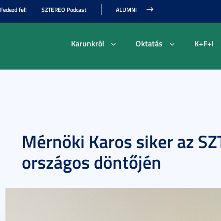
Fedezd fel!
SZTEREO Podcast
ALUMNI
Karunkról
Oktatás
K+F+I
Mérnöki Karos siker az SZ
országos döntőjén