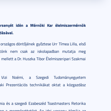
ersenyét idén a Mérnöki Kar élelmiszermérnök
dásával.
országos döntőjének győztese Urr Tímea Lilla, első
gatónk nem csak az iskolapadban mutatja meg
ellett a Dr. Huszka Tibor Élelmiszeripari Szakmai
ben Vizi Noémi, a Szegedi Tudományegyetem
aki Prezentációs technikákat oktat a közgazdász
ia és a szegedi Ezabeszéd Toastmasters Retorika
eg a megmérettetést. Az idei verseny témája az