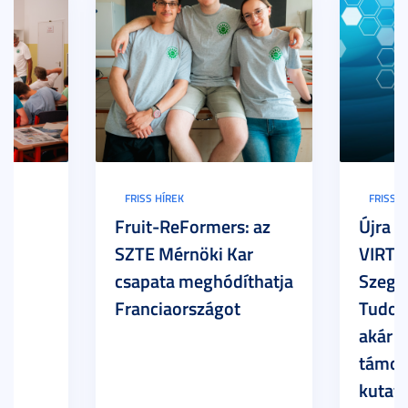
FRISS HÍREK
FRISS H
Fruit-ReFormers: az
Újra m
SZTE Mérnöki Kar
VIRTU
csapata meghódíthatja
Szege
Franciaországot
Tudom
akár 7
támog
kutatá