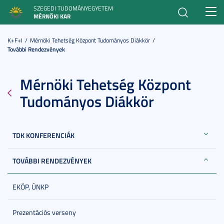
SZEGEDI TUDOMÁNYEGYETEM
Toggl
MÉRNÖKI KAR
navig
K+F+I
Mérnöki Tehetség Központ Tudományos Diákkör
További Rendezvények
Mérnöki Tehetség Központ
Tudományos Diákkör
TDK KONFERENCIÁK
TOVÁBBI RENDEZVÉNYEK
EKÖP, ÚNKP
Prezentációs verseny