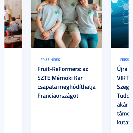
FRISS HÍREK
FRISS H
Fruit-ReFormers: az
Újra m
SZTE Mérnöki Kar
VIRTU
csapata meghódíthatja
Szege
Franciaországot
Tudom
akár 7
támog
kutatá