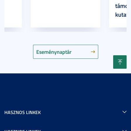
támog
kutatá
Eseménynaptár
HASZNOS LINKEK