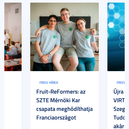
FRISS HÍREK
FRISS H
Fruit-ReFormers: az
Újra m
SZTE Mérnöki Kar
VIRTU
csapata meghódíthatja
Szege
Franciaországot
Tudom
akár 7