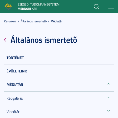
SZEGEDI TUDOMÁNYEGYETEM
Toggl
MÉRNÖKI KAR
navig
Karunkról
Általános Ismertető
Médiatár
Általános ismertető
TÖRTÉNET
ÉPÜLETEINK
MÉDIATÁR
Képgaléria
Videótár