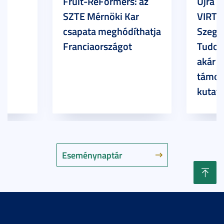
Fruit-ReFormers: az
Újra m
SZTE Mérnöki Kar
VIRTU
csapata meghódíthatja
Szege
Franciaországot
Tudom
akár 7
támog
kutatá
Eseménynaptár