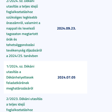
2/2024. sz. Dékáni
utasítás a teljes idejű
foglalkoztatáshoz
szükséges legkisebb
óraszámról, valamint a
2024.09.23.
nappali és levelező
tagozaton megtartott
órák és
tehetséggondozási
tevékenység díjazásáról
a 2024/25. tanévben
1/2024. sz. Dékáni
utasítás a
2024.07.05
Dékánhelyettesek
feladatkörének
meghatározásáról
2/2023. Dékáni utasítás
a teljes idejű
foglalkoztatáshoz