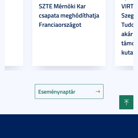
SZTE Mérnöki Kar
VIRTU
csapata meghódíthatja
Szege
Franciaországot
Tudom
akár 7
támog
kutatá
Eseménynaptár