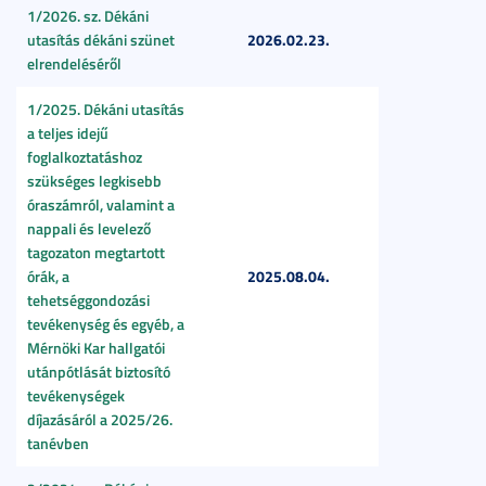
1/2026. sz. Dékáni
2026.02.23.
utasítás dékáni szünet
elrendeléséről
1/2025. Dékáni utasítás
a teljes idejű
foglalkoztatáshoz
szükséges legkisebb
óraszámról, valamint a
nappali és levelező
tagozaton megtartott
2025.08.04.
órák, a
tehetséggondozási
tevékenység és egyéb, a
Mérnöki Kar hallgatói
utánpótlását biztosító
tevékenységek
díjazásáról a 2025/26.
tanévben