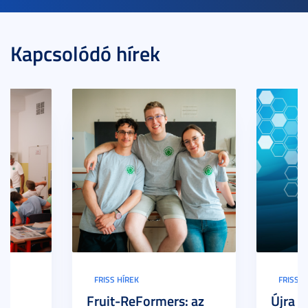
Kapcsolódó hírek
FRISS HÍREK
FRISS H
Fruit-ReFormers: az
Újra m