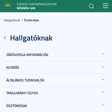
SZEGEDI TUDOMÁNYEGYETEM
Toggl
MÉRNÖKI KAR
navig
Hallgatóknak
Ösztöndíjak
Hallgatóknak
ZÁRÓVIZSGA INFORMÁCIÓK
KUTATÁS
ÁLTALÁNOS TUDNIVALÓK
TANULMÁNYI ÜGYEK
ÖSZTÖNDÍJAK