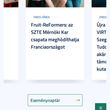
FRISS HÍREK
FRISS H
Fruit-ReFormers: az
Újra m
SZTE Mérnöki Kar
VIRTU
csapata meghódíthatja
Szege
Franciaországot
Tudom
akár 7
támog
kutatá
Eseménynaptár