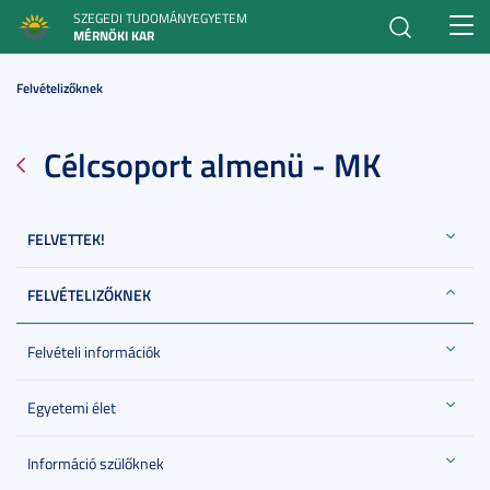
SZEGEDI TUDOMÁNYEGYETEM
Toggl
MÉRNÖKI KAR
navig
Felvételizőknek
Célcsoport almenü - MK
FELVETTEK!
FELVÉTELIZŐKNEK
Felvételi információk
Egyetemi élet
Információ szülőknek