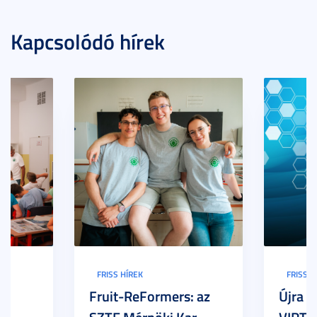
Kapcsolódó hírek
FRISS HÍREK
FRISS H
Fruit-ReFormers: az
Újra m