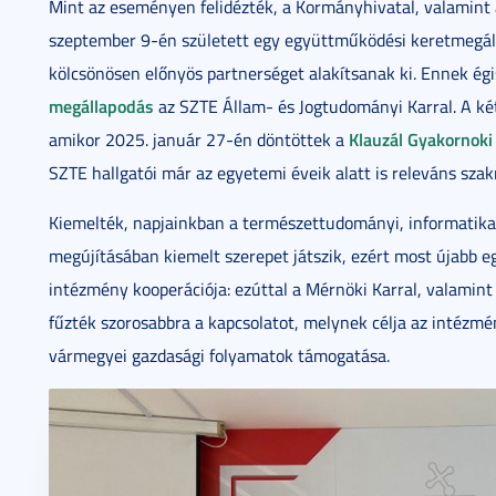
Mint az eseményen felidézték, a Kormányhivatal, valamin
szeptember 9-én született egy együttműködési keretmegáll
kölcsönösen előnyös partnerséget alakítsanak ki. Ennek ég
megállapodás
az SZTE Állam- és Jogtudományi Karral. A ké
Klauzál Gyakornoki
amikor 2025. január 27-én döntöttek a
SZTE hallgatói már az egyetemi éveik alatt is releváns sza
Kiemelték, napjainkban a természettudományi, informatika
megújításában kiemelt szerepet játszik, ezért most újabb 
intézmény kooperációja: ezúttal a Mérnöki Karral, valamin
fűzték szorosabbra a kapcsolatot, melynek célja az intézm
vármegyei gazdasági folyamatok támogatása.