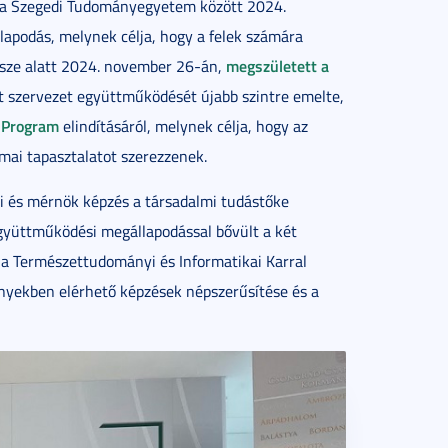
t a Szegedi Tudományegyetem között 2024.
apodás, melynek célja, hogy a felek számára
megszületett a
isze alatt 2024. november 26-án,
t szervezet együttműködését újabb szintre emelte,
 Program
elindításáról, melynek célja, hogy az
kmai tapasztalatot szerezzenek.
i és mérnök képzés a társadalmi tudástőke
együttműködési megállapodással bővült a két
t a Természettudományi és Informatikai Karral
ényekben elérhető képzések népszerűsítése és a