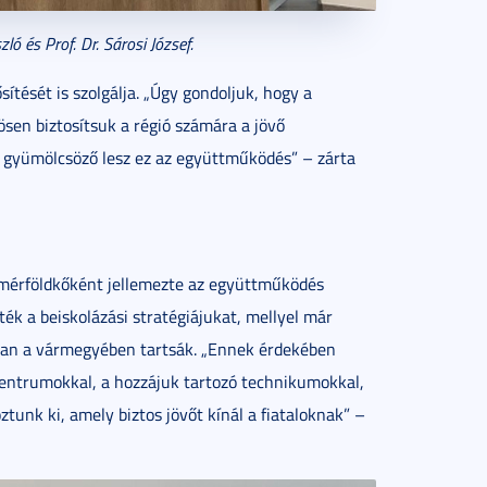
ló és Prof. Dr. Sárosi József.
ítését is szolgálja. „Úgy gondoljuk, hogy a
en biztosítsuk a régió számára a jövő
gyümölcsöző lesz ez az együttműködés” – zárta
si mérföldkőként jellemezte az együttműködés
ték a beiskolázási stratégiájukat, mellyel már
sorban a vármegyében tartsák. „Ennek érdekében
 centrumokkal, a hozzájuk tartozó technikumokkal,
tunk ki, amely biztos jövőt kínál a fiataloknak” –