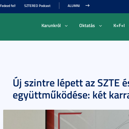
Fedezd fel!
SZTEREO Podcast
ALUMNI
Karunkról
Oktatás
K+F+I
Új szintre lépett az SZTE 
együttműködése: két karra