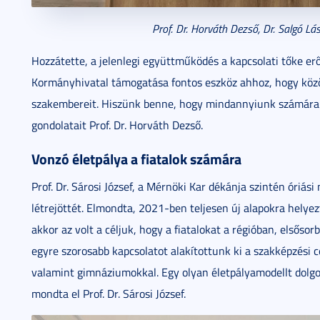
Prof. Dr. Horváth Dezső, Dr. Salgó Lász
Hozzátette, a jelenlegi együttműködés a kapcsolati tőke erős
Kormányhivatal támogatása fontos eszköz ahhoz, hogy közös
szakembereit. Hiszünk benne, hogy mindannyiunk számára 
gondolatait Prof. Dr. Horváth Dezső.
Vonzó életpálya a fiatalok számára
Prof. Dr. Sárosi József, a Mérnöki Kar dékánja szintén óriá
létrejöttét. Elmondta, 2021-ben teljesen új alapokra helyez
akkor az volt a céljuk, hogy a fiatalokat a régióban, első
egyre szorosabb kapcsolatot alakítottunk ki a szakképzési
valamint gimnáziumokkal. Egy olyan életpályamodellt dolgoz
mondta el Prof. Dr. Sárosi József.