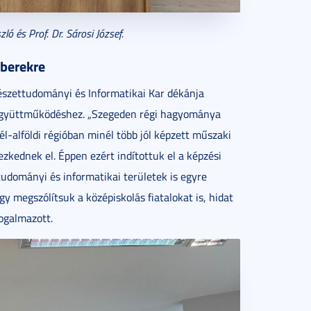
ló és Prof. Dr. Sárosi József.
mberekre
mészettudományi és Informatikai Kar dékánja
együttműködéshez. „Szegeden régi hagyománya
-alföldi régióban minél több jól képzett műszaki
zkednek el. Éppen ezért indítottuk el a képzési
udományi és informatikai területek is egyre
y megszólítsuk a középiskolás fiatalokat is, hidat
ogalmazott.