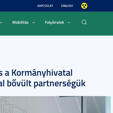
KAPCSOLAT
ENGLISH
Mobilitás
Folyóiratok
és a Kormányhivatal
l bővült partnerségük