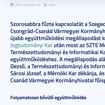
2025. szeptember 25.
4 perc
Szorosabbra fűzte kapcsolatát a Szeg
Csongrád-Csanád Vármegyei Kormányhi
újabb együttműködési megállapodást k
Jogtudományi Kar
után most az SZTE Mé
Természettudományi és Informatikai Kar
együttműködéshez. A megállapodás aláír
Dezső, a Természettudományi és Informa
Sárosi József, a Mérnöki Kar dékánja, és
Csanád Vármegyei Kormányhivatal főis
Folyamatosan bővülő együttműködés