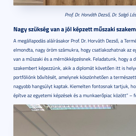
Prof. Dr. Horváth Dezső, Dr. Salgó Lász
Nagy szükség van a jól képzett műszaki szake
A megállapodás aláírásakor Prof. Dr. Horváth Dezső, a Ter
elmondta, nagy öröm számukra, hogy csatlakozhatnak az 
van a műszaki és a mérnökképzésnek. Feladatunk, hogy a dél
szakembert képezzünk, akik a diplomát követően itt is helye
portfóliónk bővítését, amelynek köszönhetően a természett
nagyobb hangsúlyt kaptak. Kiemelten fontosnak tartjuk, hog
építve az egyetemi képzések és a munkaerőpiac között” – f