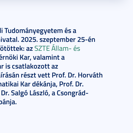
edi Tudományegyetem és a
vatal. 2025. szeptember 25-én
ötöttek: az
SZTE Állam- és
rnöki Kar, valamint a
 is csatlakozott az
ásán részt vett Prof. Dr. Horváth
tikai Kar dékánja, Prof. Dr.
 Dr. Salgó László, a Csongrád-
pánja.