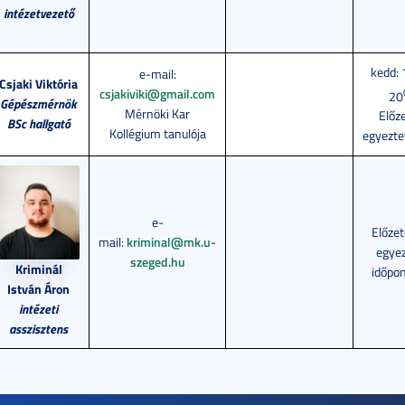
intézetvezető
kedd: 
e-mail:
Csjaki Viktória
csjakiviki@gmail.com
20
Gépészmérnök
Mérnöki Kar
Előz
BSc hallgató
Kollégium tanulója
egyezte
e-
Előze
mail:
kriminal@mk.u-
egyez
szeged.hu
Kriminál
időpo
István Áron
intézeti
asszisztens