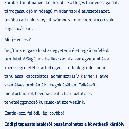
korábbi tanulmányokból hozott esetleges hiányosságaidat,
támogassuk jó minőségű mindennapi életvezetésedet,
továbbá adjunk iránytűt számodra munkaerőpiacon való
eligazodásban.
Mit jelent ez?
Segítünk eligazodnod az egyetemi élet legkülönfélébb
területein! Segítünk beilleszkedni a kar egyetemi és a
közösségi életébe. Veled együtt tudunk gondolkodni
tanulással kapcsolatos, adminisztratív, karrier, illetve
személyes problémáid megoldásában. Felkészült
mentortanárok bevonásával felzárkóztató és
tehetséggondozó kurzusokat szervezünk.
Csatlakozz, fejlődj, lépj tovább!
Eddigi tapasztalataidról beszámolhatsz a következő kérdőív