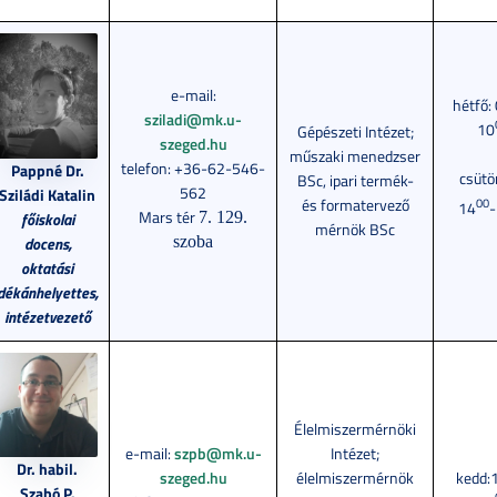
e-mail:
hétfő:
sziladi@mk.u-
10
Gépészeti Intézet;
szeged.hu
műszaki menedzser
telefon:
+36-62-546-
Pappné Dr.
csütö
BSc, ipari termék-
562
Sziládi Katalin
és formatervező
00
14
Mars tér
7. 129.
főiskolai
mérnök BSc
szoba
docens,
oktatási
dékánhelyettes,
intézetvezető
Élelmiszermérnöki
e-mail:
szpb@mk.u-
Intézet;
Dr. habil.
szeged.hu
élelmiszermérnök
kedd:
Szabó P.