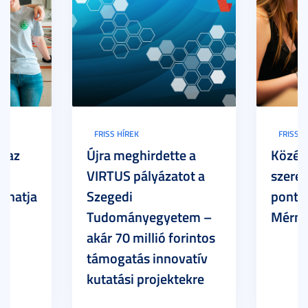
FRISS HÍREK
FRISS H
: az
Újra meghirdette a
Közép
ar
VIRTUS pályázatot a
szerez
thatja
Szegedi
ponto
Tudományegyetem –
Mérnö
akár 70 millió forintos
támogatás innovatív
kutatási projektekre