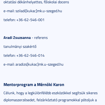
oktatási dékánhelyettes, főiskolai docens
e-mail: sziladi[kukac]mk.u-szeged.hu
telefon: +36-62-546-001
Aradi Zsuzsanna
- referens
tanulmányi szakértő
telefon: +36-62-546-014
e-mail: aradizs[kukac]mk.u-szeged.hu
Mentorprogram a Mérnöki Karon
Célunk, hogy a legkülönfélébb eszközökkel segítsük sikeres
diplomaszerzésedet, felzárkóztató programokkal pótoljuk a