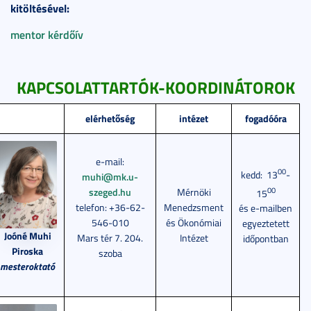
kitöltésével:
mentor kérdőív
KAPCSOLATTARTÓK-KOORDINÁTOROK
elérhetőség
intézet
fogadóóra
e-mail:
00
kedd:
13
-
muhi@mk.u-
00
szeged.hu
Mérnöki
15
telefon: +36-62-
Menedzsment
és e-mailben
546-010
és Ökonómiai
egyeztetett
Joóné Muhi
Mars tér 7. 204.
Intézet
időpontban
Piroska
szoba
mesteroktató