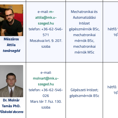
e-mail:
m-
Mechatronikai és
attila@mk.u-
Automatizálási
szeged.hu
Intézet
telefon: +36-62-546-
gépészmérnök BSc,
hétfő:
571
mechatronikai
16
Mészáros
Moszkvai krt. 9. 207.
mérnök BSc,
Attila
szoba
mechatronikai
tanársegéd
mérnök MSc
e-mail:
molnart@mk.u-
szeged.hu
hétfő:
telefon: +36-62-546-
Gépészeti Intézet;
16
026
gépészmérnök BSc
Dr. Molnár
Mars tér 7. fsz. 130.
Tamás PhD.
szoba
főiskolai docens