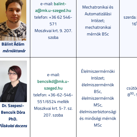
e-mail:
balint-
Mechatronikai és
a@mk.u-szeged.hu
Automatizálási
telefon: +36 62 546-
szerda:
Intézet;
571
16
mechatronikai
Moszkvai krt. 9. 207.
mérnök BSc
szoba
Bálint Ádám
mérnöktanár
Élelmiszermérnöki
e-mail:
Intézet;
bencsikd@mk.u-
élelmiszermérnök
szeged.hu
csütö
BSc,
00
telefon: +36-62-546-
8
-
élelmiszermérnök
551/6524 mellék
MSc,
Dr. Szepesi-
Moszkvai krt. 5-7. sz.
élelmiszerbiztonsági
Bencsik Dóra
207. szoba
és minőségi mérnök
PhD.
MSc
főiskolai docens