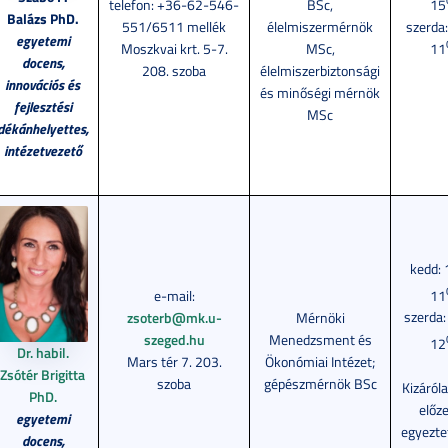
telefon: +36-62-546-
BSc,
15
Balázs PhD.
551/6511 mellék
élelmiszermérnök
szerda
egyetemi
Moszkvai krt. 5-7.
MSc,
11
docens,
208. szoba
élelmiszerbiztonsági
innovációs és
és minőségi mérnök
fejlesztési
MSc
dékánhelyettes,
intézetvezető
kedd: 
11
e-mail:
szerda:
zsoterb@mk.u-
Mérnöki
szeged.hu
Menedzsment és
12
Dr. habil.
Mars tér 7. 203.
Ökonómiai Intézet;
Zsótér Brigitta
szoba
gépészmérnök BSc
Kizáról
PhD.
előz
egyetemi
egyezte
docens,