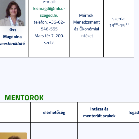
e-mail:
kismagdi@mk.u-
szeged.hu
Mérnöki
szerda:
telefon: +36-62-
Menedzsment
00
00
13
-15
546-555
és Ökonómiai
Kiss
Mars tér 7. 200.
Intézet
Magdolna
szoba
mesteroktató
MENTOROK
intézet és
elérhetőség
fogad
mentorált szakok