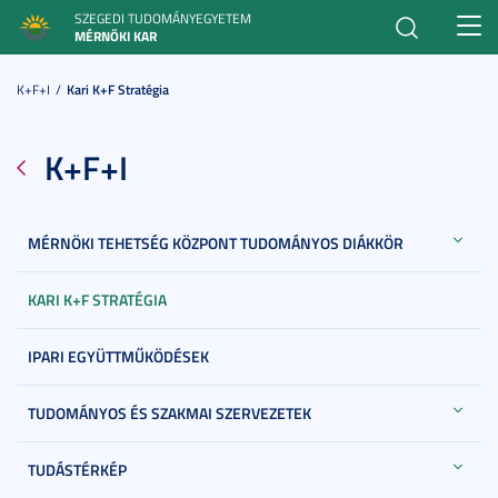
SZEGEDI TUDOMÁNYEGYETEM
Toggl
MÉRNÖKI KAR
navig
K+F+I
Kari K+F Stratégia
K+F+I
MÉRNÖKI TEHETSÉG KÖZPONT TUDOMÁNYOS DIÁKKÖR
KARI K+F STRATÉGIA
IPARI EGYÜTTMŰKÖDÉSEK
TUDOMÁNYOS ÉS SZAKMAI SZERVEZETEK
TUDÁSTÉRKÉP