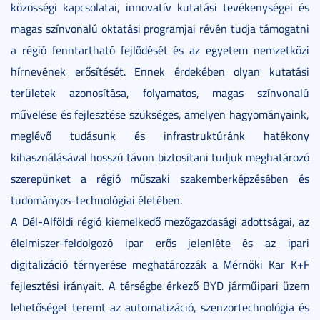
közösségi kapcsolatai, innovatív kutatási tevékenységei és
magas színvonalú oktatási programjai révén tudja támogatni
a régió fenntartható fejlődését és az egyetem nemzetközi
hírnevének erősítését. Ennek érdekében olyan kutatási
területek azonosítása, folyamatos, magas színvonalú
művelése és fejlesztése szükséges, amelyen hagyományaink,
meglévő tudásunk és infrastruktúránk hatékony
kihasználásával hosszú távon biztosítani tudjuk meghatározó
szerepünket a régió műszaki szakemberképzésében és
tudományos-technológiai életében.
A Dél-Alföldi régió kiemelkedő mezőgazdasági adottságai, az
élelmiszer-feldolgozó ipar erős jelenléte és az ipari
digitalizáció térnyerése meghatározzák a Mérnöki Kar K+F
fejlesztési irányait. A térségbe érkező BYD járműipari üzem
lehetőséget teremt az automatizáció, szenzortechnológia és