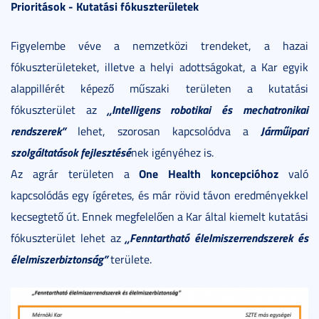
Prioritások - Kutatási fókuszterületek
Figyelembe véve a nemzetközi trendeket, a hazai
fókuszterületeket, illetve a helyi adottságokat, a Kar egyik
alappillérét képező műszaki területen a kutatási
„Intelligens robotikai és mechatronikai
fókuszterület az
rendszerek”
Járműipari
lehet, szorosan kapcsolódva a
szolgáltatások fejlesztésé
nek igényéhez is.
One Health koncepcióhoz
Az agrár területen a
való
kapcsolódás egy ígéretes, és már rövid távon eredményekkel
kecsegtető út. Ennek megfelelően a Kar által kiemelt kutatási
„Fenntartható élelmiszerrendszerek és
fókuszterület lehet az
élelmiszerbiztonság”
területe.