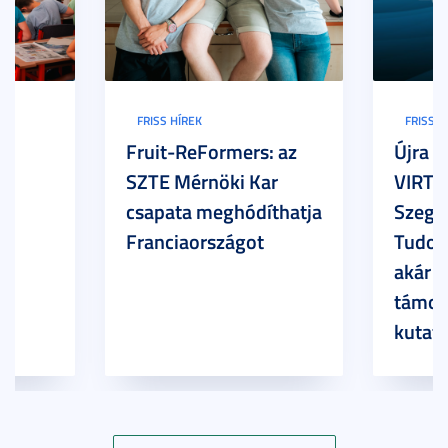
FRISS HÍREK
FRISS H
Fruit-ReFormers: az
Újra m
SZTE Mérnöki Kar
VIRTU
csapata meghódíthatja
Szege
Franciaországot
Tudom
akár 7
támog
kutatá