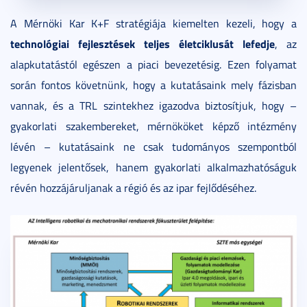
A Mérnöki Kar K+F stratégiája kiemelten kezeli, hogy a
technológiai fejlesztések teljes életciklusát lefedje
, az
alapkutatástól egészen a piaci bevezetésig. Ezen folyamat
során fontos követnünk, hogy a kutatásaink mely fázisban
vannak, és a TRL szintekhez igazodva biztosítjuk, hogy –
gyakorlati szakembereket, mérnököket képző intézmény
lévén – kutatásaink ne csak tudományos szempontból
legyenek jelentősek, hanem gyakorlati alkalmazhatóságuk
révén hozzájáruljanak a régió és az ipar fejlődéséhez.