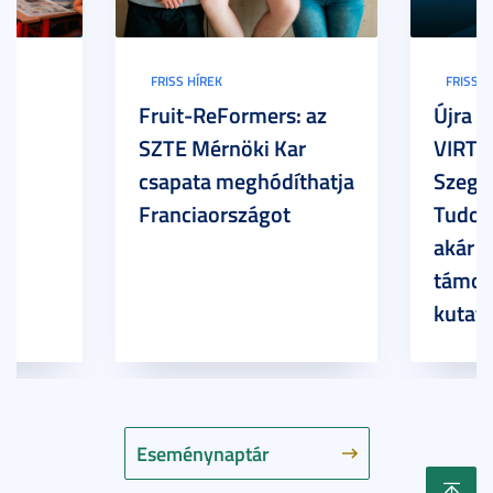
FRISS HÍREK
FRISS H
Fruit-ReFormers: az
Újra m
SZTE Mérnöki Kar
VIRTU
csapata meghódíthatja
Szege
Franciaországot
Tudom
akár 7
támog
kutatá
Eseménynaptár