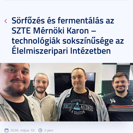
Sörfőzés és fermentálás az
SZTE Mérnöki Karon –
technológiák sokszínűsége az
Élelmiszeripari Intézetben
2026. május 10.
2 perc