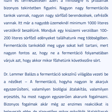
főzni és természetesen azért a minőségre is próbálnak
bizonyos tekintetben figyelni. Nagyon nagy fermentációs
tankok vannak, nagyon nagy sörfőző berendezések, cefrézők
vannak. Itt már a nagyobb üzemeknél minimum 1000 literes
verziókról beszélünk. Mondjuk egy kisüzemi verzióban 100-
200 literes sörfőző edényeket találhatunk meg többségében.
Fermentációs tankokból meg ugye sokat kell tartani, mert
nagyon fontos az, hogy ne a fermentáció folyamatában
várjuk azt, hogy akkor mikor főzhetünk következőre sört.
Dr. Lemmer Balázs a fermentáció sokszínű világába vezeti be
a nézőket – A fermentáció, hogyha nagyon le akarjuk
egyszerűsíteni, valamilyen biológiai átalakítás, valamilyen
erjesztés, ha most nagyon egyszerűen akarunk fogalmazni.
Bizonyos fogalmak akár még az enzimes reakciókat is
beleveszik ebbe, de alapvetően mikor mikróbák átalakítanak