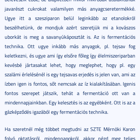
javarészt cukrokat valamilyen más anyagcseretermékké.
Ugye itt a szesziparon belül leginkább az etanolokról
beszélhetünk, de mondjuk azért szeretjük mi a kovászos
uborkát is meg a savanyúkáposztát is. Az is fermentációs
technika. Ott ugye inkább más anyagok, pl. tejsav fog
keletkezni, és ugye ami így elsőre főleg így élelmiszeriparban
kevésbé jártasakat lehet, hogy meglephet, hogy pl. egy
szalámi érlelésénél is egy tejsavas erjedés is jelen van, ami az
ízben igen is fontos, sőt nemcsak az íz kialakításában. Igenis
fontos szerepet játszik, tehát a fermentáció ott van a
mindennapjainkban. Egy kelesztés is az egyébként. Ott is az a
gázképződés igazából egy fermentációs technika.
Ha szeretnél még többet megtudni az SZTE Mérnöki Karon
folyó oktatásról, mindennapokról, akkor nézd meg teljes