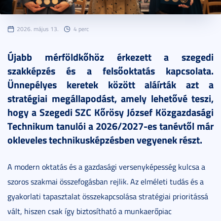
2026. május 13.
4 perc
Újabb mérföldkőhöz érkezett a szegedi
szakképzés és a felsőoktatás kapcsolata.
Ünnepélyes keretek között aláírták azt a
stratégiai megállapodást, amely lehetővé teszi,
hogy a Szegedi SZC Kőrösy József Közgazdasági
Technikum tanulói a 2026/2027-es tanévtől már
okleveles technikusképzésben vegyenek részt.
A modern oktatás és a gazdasági versenyképesség kulcsa a
szoros szakmai összefogásban rejlik. Az elméleti tudás és a
gyakorlati tapasztalat összekapcsolása stratégiai prioritássá
vált, hiszen csak így biztosítható a munkaerőpiac