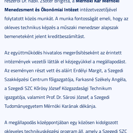
Mérnöki Kar Mérnöki
részéről Dr. habil. Zsótér Brigitta, a
Menedzsment és Ökonómiai Intézet
intézetvezetőjével
folytatott közös munkát. A munka fontosságát emeli, hogy az
okleves technikus képzés a műszaki menedzser alapszak
bemeneteként jelent kreditbeszámítást.
Az együttműködés hivatalos megerősítéseként az érintett
intézmények vezetői látták el kézjegyükkel a megállapodást.
Az eseményen részt vett és aláírt Erdélyi Margit, a Szegedi
Szakképzési Centrum főigazgatója, Farkasné Székely Angéla,
a Szegedi SZC Kőrösy József Közgazdasági Technikum
igazgatója, valamint Prof. Dr. Sárosi József, a Szegedi
Tudományegyetem Mérnöki Karának dékánja.
A megállapodás középpontjában egy közösen kidolgozott
okleveles technikusképzési program áll, amely a Szegedi SZC