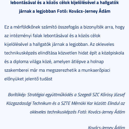
lebontásával és a közös célok kijelölésével a hallgatók
járnak a legjobban Fotó: Kovács-Jerney Ádám
Ez a mérföldkőnek számító összefogás a bizonyíték arra, hogy
az intézményi falak lebontásával és a közös célok
kijelölésével a hallgatók járnak a legjobban. Az okleveles
technikusképzés elindítása közvetlen hidat épít a középiskola
és a diploma világa közé, amelyen átlépve a holnap
szakemberei már ma megszerezhetik a munkaerőpiaci
előnyüket jelentő tudást
Borítókép: Stratégiai együttműködés a Szegedi SZC Kőrösy József
Közgazdasági Technikum és a SZTE Mérnöki Kar között: Elindul az
okleveles technikusképzés Fotó: Kovács-Jerney Ádám
Kovács-Jerney Ádám