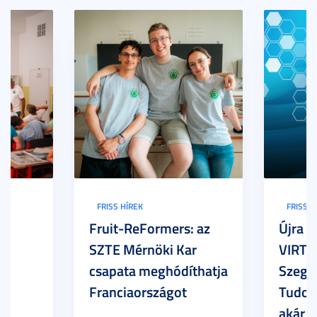
FRISS HÍREK
FRISS H
Fruit-ReFormers: az
Újra m
SZTE Mérnöki Kar
VIRTU
csapata meghódíthatja
Szege
Franciaországot
Tudom
akár 7