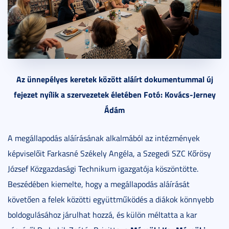
Az ünnepélyes keretek között aláírt dokumentummal új
fejezet nyílik a szervezetek életében Fotó: Kovács-Jerney
Ádám
A megállapodás aláírásának alkalmából az intézmények
képviselőit Farkasné Székely Angéla, a Szegedi SZC Kőrösy
József Közgazdasági Technikum igazgatója köszöntötte.
Beszédében kiemelte, hogy a megállapodás aláírását
követően a felek közötti együttműködés a diákok könnyebb
boldogulásához járulhat hozzá, és külön méltatta a kar