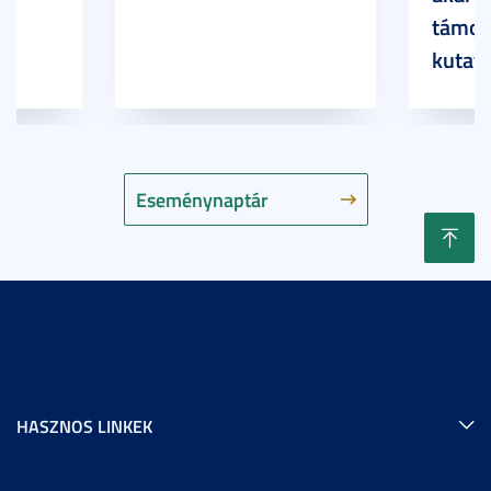
támog
kutatá
Eseménynaptár
HASZNOS LINKEK