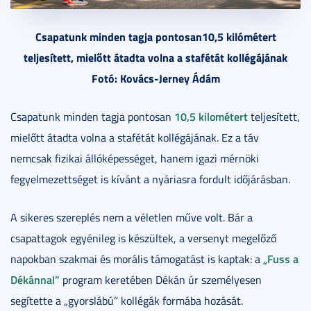
Csapatunk minden tagja pontosan10,5 kilómétert
teljesített, mielőtt átadta volna a stafétát kollégájának
Fotó: Kovács-Jerney Ádám
10,5 kilométert
Csapatunk minden tagja pontosan
teljesített,
mielőtt átadta volna a stafétát kollégájának. Ez a táv
nemcsak fizikai állóképességet, hanem igazi mérnöki
fegyelmezettséget is kívánt a nyáriasra fordult időjárásban.
A sikeres szereplés nem a véletlen műve volt. Bár a
csapattagok egyénileg is készültek, a versenyt megelőző
„Fuss a
napokban szakmai és morális támogatást is kaptak: a
Dékánnal”
program keretében Dékán úr személyesen
segítette a „gyorslábú” kollégák formába hozását.