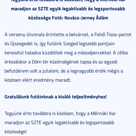
maradjon az SZTE egyik legaktívabb és legsportosabb
közössége Fotó: Kovács-Jerney Ádám
A verseny útvonala érintette a belvárost, a Felső Tisza-partot
és Újszegedet is, így futóink Szeged legszebb pontjain
keresztül haladva küzdöttek meg a másodpercekkel. A célba
érkezéskor a Dóm tér közönségének tapsa és az egyedi
befutóérem volt a jutalom, de a legnagyobb érték mégis a
közösen elért eredmény maradt.
Gratulálunk futóinknak a kiváló teljesítményhez!
Tegyünk érte továbbra is közösen, hogy a Mérnöki Kar
maradjon az SZTE egyik legaktívabb és legsportosabb
közössége!