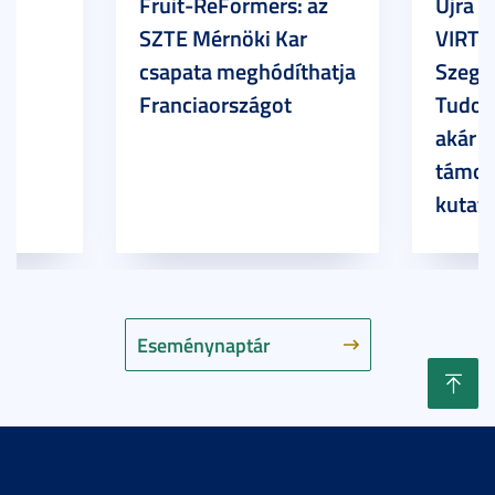
Fruit-ReFormers: az
Újra m
SZTE Mérnöki Kar
VIRTU
csapata meghódíthatja
Szege
Franciaországot
Tudom
akár 7
támog
kutatá
Eseménynaptár