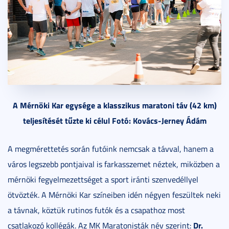
A Mérnöki Kar egysége a klasszikus maratoni táv (42 km)
teljesítését tűzte ki célul Fotó: Kovács-Jerney Ádám
A megmérettetés során futóink nemcsak a távval, hanem a
város legszebb pontjaival is farkasszemet néztek, miközben a
mérnöki fegyelmezettséget a sport iránti szenvedéllyel
ötvözték. A Mérnöki Kar színeiben idén négyen feszültek neki
a távnak, köztük rutinos futók és a csapathoz most
Dr.
csatlakozó kollégák. Az MK Maratonisták név szerint: