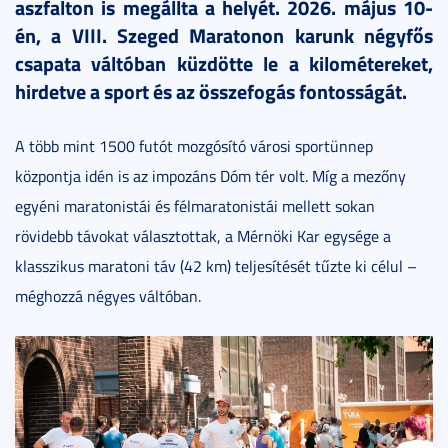
aszfalton is megállta a helyét. 2026. május 10-
én, a VIII. Szeged Maratonon karunk négyfős
csapata váltóban küzdötte le a kilométereket,
hirdetve a sport és az összefogás fontosságát.
A több mint 1500 futót mozgósító városi sportünnep
központja idén is az impozáns Dóm tér volt. Míg a mezőny
egyéni maratonistái és félmaratonistái mellett sokan
rövidebb távokat választottak, a Mérnöki Kar egysége a
klasszikus maratoni táv (42 km) teljesítését tűzte ki célul –
méghozzá négyes váltóban.