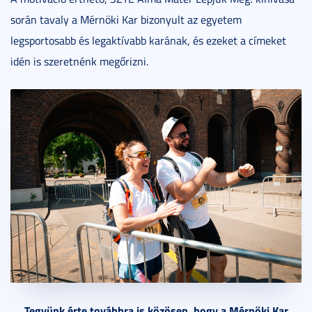
során tavaly a Mérnöki Kar bizonyult az egyetem
legsportosabb és legaktívabb karának, és ezeket a címeket
idén is szeretnénk megőrizni.
Tegyünk érte továbbra is közösen, hogy a Mérnöki Kar