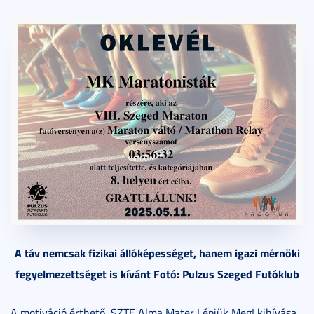
A táv nemcsak fizikai állóképességet, hanem igazi mérnöki
fegyelmezettséget is kívánt Fotó: Pulzus Szeged Futóklub
A motiváció érthető, SZTE Alma Mater Lépjük Meg! kihívása