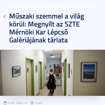
Műszaki szemmel a világ
körül: Megnyílt az SZTE
Mérnöki Kar Lépcső
Galériájának tárlata
2026. május 14.
2 perc