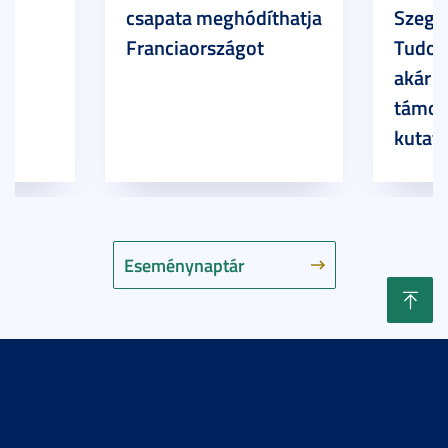
csapata meghódíthatja
Szege
Franciaországot
Tudom
akár 7
támog
kutatá
Eseménynaptár