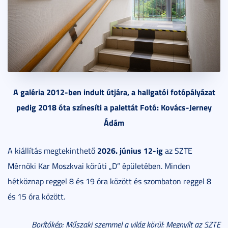
A galéria 2012-ben indult útjára, a hallgatói fotópályázat
pedig 2018 óta színesíti a palettát Fotó: Kovács-Jerney
Ádám
2026. június 12-ig
A kiállítás megtekinthető
az SZTE
Mérnöki Kar Moszkvai körúti „D” épületében. Minden
hétköznap reggel 8 és 19 óra között és szombaton reggel 8
és 15 óra között.
Borítókép: Műszaki szemmel a világ körül: Megnyílt az SZTE