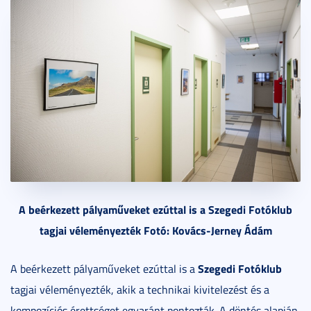
A beérkezett pályaműveket ezúttal is a Szegedi Fotóklub
tagjai véleményezték Fotó: Kovács-Jerney Ádám
Szegedi Fotóklub
A beérkezett pályaműveket ezúttal is a
tagjai véleményezték, akik a technikai kivitelezést és a
kompozíciós érettséget egyaránt pontozták. A döntés alapján