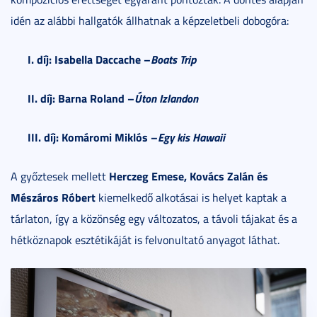
idén az alábbi hallgatók állhatnak a képzeletbeli dobogóra:
I. díj: Isabella Daccache –
Boats Trip
II. díj: Barna Roland –
Úton Izlandon
III. díj: Komáromi Miklós –
Egy kis Hawaii
Herczeg Emese, Kovács Zalán és
A győztesek mellett
Mészáros Róbert
kiemelkedő alkotásai is helyet kaptak a
tárlaton, így a közönség egy változatos, a távoli tájakat és a
hétköznapok esztétikáját is felvonultató anyagot láthat.