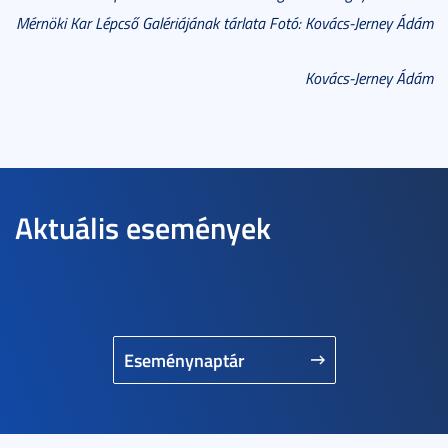
Mérnöki Kar Lépcső Galériájának tárlata Fotó: Kovács-Jerney Ádám
Kovács-Jerney Ádám
Aktuális események
Eseménynaptár