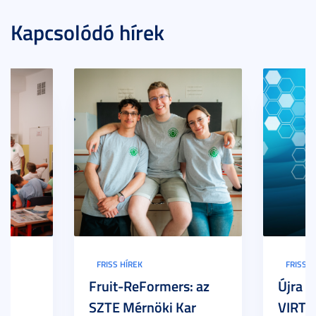
Kapcsolódó hírek
FRISS HÍREK
FRISS H
Fruit-ReFormers: az
Újra m
SZTE Mérnöki Kar
VIRTU