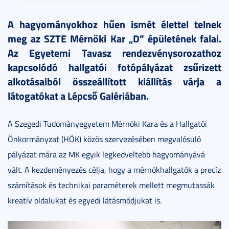
A hagyományokhoz hűen ismét élettel telnek
meg az SZTE Mérnöki Kar „D” épületének falai.
Az Egyetemi Tavasz rendezvénysorozathoz
kapcsolódó hallgatói fotópályázat zsűrizett
alkotásaiból összeállított kiállítás várja a
látogatókat a Lépcső Galériában.
A Szegedi Tudományegyetem Mérnöki Kara és a Hallgatói
Önkormányzat (HÖK) közös szervezésében megvalósuló
pályázat mára az MK egyik legkedveltebb hagyományává
vált. A kezdeményezés célja, hogy a mérnökhallgatók a precíz
számítások és technikai paraméterek mellett megmutassák
kreatív oldalukat és egyedi látásmódjukat is.