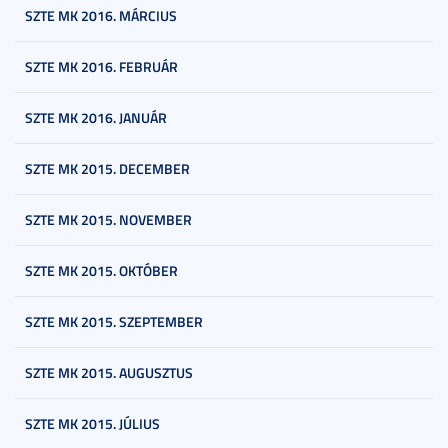
SZTE MK 2016. MÁRCIUS
SZTE MK 2016. FEBRUÁR
SZTE MK 2016. JANUÁR
SZTE MK 2015. DECEMBER
SZTE MK 2015. NOVEMBER
SZTE MK 2015. OKTÓBER
SZTE MK 2015. SZEPTEMBER
SZTE MK 2015. AUGUSZTUS
SZTE MK 2015. JÚLIUS