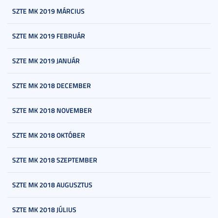
SZTE MK 2019 MÁRCIUS
SZTE MK 2019 FEBRUÁR
SZTE MK 2019 JANUÁR
SZTE MK 2018 DECEMBER
SZTE MK 2018 NOVEMBER
SZTE MK 2018 OKTÓBER
SZTE MK 2018 SZEPTEMBER
SZTE MK 2018 AUGUSZTUS
SZTE MK 2018 JÚLIUS