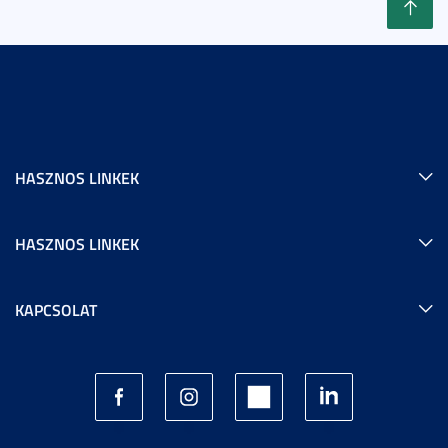
HASZNOS LINKEK
HASZNOS LINKEK
KAPCSOLAT