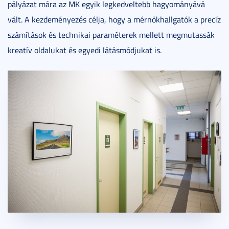
pályázat mára az MK egyik legkedveltebb hagyományává
vált. A kezdeményezés célja, hogy a mérnökhallgatók a precíz
számítások és technikai paraméterek mellett megmutassák
kreatív oldalukat és egyedi látásmódjukat is.