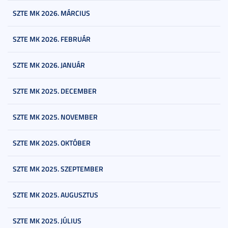
SZTE MK 2026. MÁRCIUS
SZTE MK 2026. FEBRUÁR
SZTE MK 2026. JANUÁR
SZTE MK 2025. DECEMBER
SZTE MK 2025. NOVEMBER
SZTE MK 2025. OKTÓBER
SZTE MK 2025. SZEPTEMBER
SZTE MK 2025. AUGUSZTUS
SZTE MK 2025. JÚLIUS