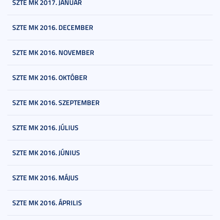
SZTE MK 2017. JANUÁR
SZTE MK 2016. DECEMBER
SZTE MK 2016. NOVEMBER
SZTE MK 2016. OKTÓBER
SZTE MK 2016. SZEPTEMBER
SZTE MK 2016. JÚLIUS
SZTE MK 2016. JÚNIUS
SZTE MK 2016. MÁJUS
SZTE MK 2016. ÁPRILIS