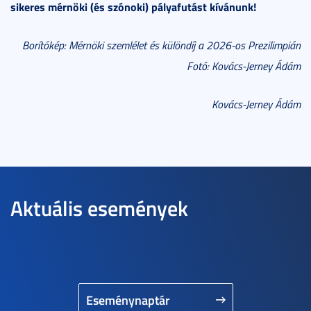
sikeres mérnöki (és szónoki) pályafutást kívánunk!
Borítókép: Mérnöki szemlélet és különdíj a 2026-os Prezilimpián
Fotó: Kovács-Jerney Ádám
Kovács-Jerney Ádám
Aktuális események
Eseménynaptár