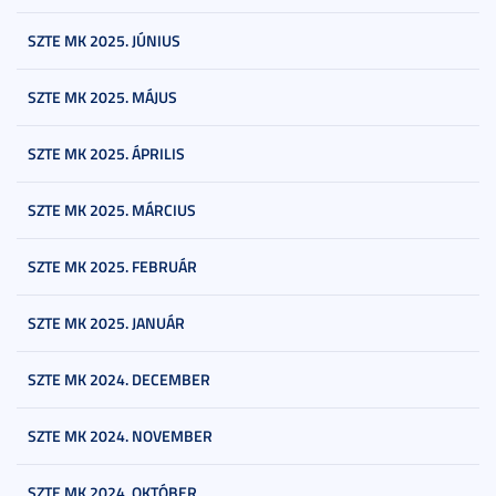
SZTE MK 2025. JÚNIUS
SZTE MK 2025. MÁJUS
SZTE MK 2025. ÁPRILIS
SZTE MK 2025. MÁRCIUS
SZTE MK 2025. FEBRUÁR
SZTE MK 2025. JANUÁR
SZTE MK 2024. DECEMBER
SZTE MK 2024. NOVEMBER
SZTE MK 2024. OKTÓBER