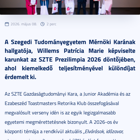
2026. május 08.
2 perc
A Szegedi Tudományegyetem Mérnöki Karának
hallgatója, Willems Patrícia Marie képviselte
karunkat az SZTE Prezilimpia 2026 döntőjében,
ahol kiemelkedő teljesítményével különdíjat
érdemelt ki.
Az SZTE Gazdaságtudományi Kara, a Junior Akadémia és az
Ezabeszéd Toastmasters Retorika Klub összefogásával
megvalósult verseny idén is az egyik legizgalmasabb
egyetemi megmérettetésnek bizonyult. A 2026-os év
központi témája a rendkívül aktuális
„Elvárások, időzavar,