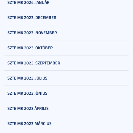
SZTE MK 2024. JANUÁR
SZTE MK 2023. DECEMBER
SZTE MK 2023. NOVEMBER
SZTE MK 2023. OKTÓBER
SZTE MK 2023. SZEPTEMBER
SZTE MK 2023. JÚLIUS
SZTE MK 2023 JÚNIUS
SZTE MK 2023 ÁPRILIS
SZTE MK 2023 MÁRCIUS