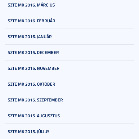
SZTE MK 2016. MÁRCIUS
SZTE MK 2016. FEBRUÁR
SZTE MK 2016. JANUÁR
SZTE MK 2015. DECEMBER
SZTE MK 2015. NOVEMBER
SZTE MK 2015. OKTÓBER
SZTE MK 2015. SZEPTEMBER
SZTE MK 2015. AUGUSZTUS
SZTE MK 2015. JÚLIUS