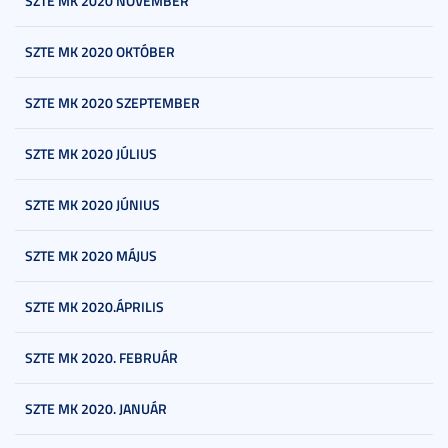
SZTE MK 2020 NOVEMBER
SZTE MK 2020 OKTÓBER
SZTE MK 2020 SZEPTEMBER
SZTE MK 2020 JÚLIUS
SZTE MK 2020 JÚNIUS
SZTE MK 2020 MÁJUS
SZTE MK 2020.ÁPRILIS
SZTE MK 2020. FEBRUÁR
SZTE MK 2020. JANUÁR