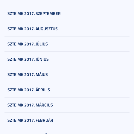
SZTE MK 2017. SZEPTEMBER
SZTE MK 2017. AUGUSZTUS
SZTE MK 2017. JÚLIUS
SZTE MK 2017. JÚNIUS
SZTE MK 2017. MÁJUS
SZTE MK 2017. ÁPRILIS
SZTE MK 2017. MÁRCIUS
SZTE MK 2017. FEBRUÁR