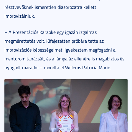
résztvevőknek ismeretlen diasorozatra kellett
improvizálniuk.
– A Prezentációs Karaoke egy igazán izgalmas
megmérettetés volt. Kifejezetten próbára tette az
improvizációs képességeimet. Igyekeztem megfogadni a
mentorom tanácsát, és a lámpaláz ellenére is magabiztos és
nyugodt maradni – mondta el Willems Patrícia Marie.