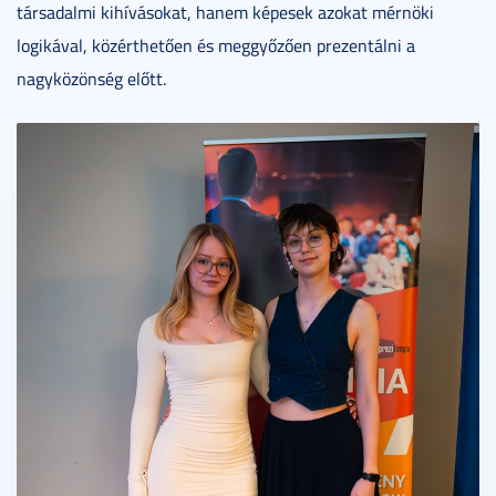
társadalmi kihívásokat, hanem képesek azokat mérnöki
logikával, közérthetően és meggyőzően prezentálni a
nagyközönség előtt.