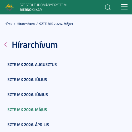
SZEGEDI TUDOMÁNYEGYETEM
Toggl
MÉRNÖKI KAR
navig
Hírek
Hírarchívum
SZTE MK 2026. Május
Hírarchívum
SZTE MK 2026. AUGUSZTUS
SZTE MK 2026. JÚLIUS
SZTE MK 2026. JÚNIUS
SZTE MK 2026. MÁJUS
SZTE MK 2026. ÁPRILIS