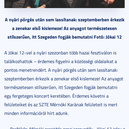
A nyári pörgés után sem lassítanak: szeptemberben érkezik
a zenekar első kislemeze! Az anyagot természetesen
stílszerűen, itt Szegeden fogják bemutatni Fotó: Jókai 12
A Jókai 12-vel a nyári szezonban több hazai fesztiválon is
találkozhattok – érdemes figyelni a közösségi oldalaikat a
pontos menetrendért. A nyári pörgés után sem lassítanak:
szeptemberben érkezik a zenekar első kislemeze! Az anyagot
természetesen stílszerűen, itt Szegeden fogják bemutatni
egy fergeteges koncert keretében. Érdemes követni a
felületeiket és az SZTE Mérnöki Karának felületeit is mert
minden információról hírt adunk.
Borítókép: Mérnöki precizitás zenei szenvedély - Jókai 12 irány a