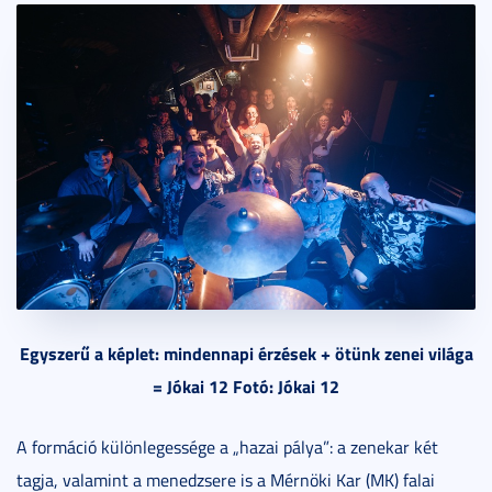
Egyszerű a képlet: mindennapi érzések + ötünk zenei világa
= Jókai 12 Fotó: Jókai 12
A formáció különlegessége a „hazai pálya”: a zenekar két
tagja, valamint a menedzsere is a Mérnöki Kar (MK) falai