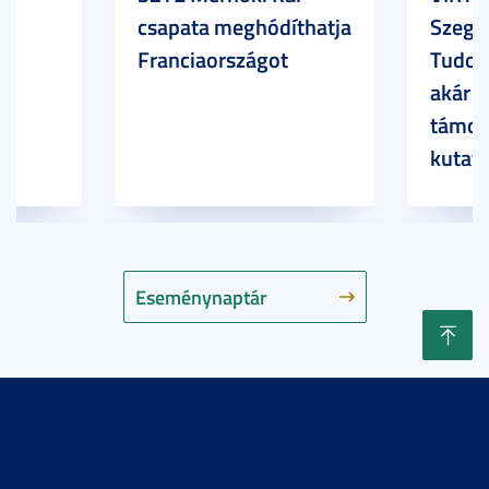
csapata meghódíthatja
Szege
Franciaországot
Tudom
akár 7
támog
kutatá
Eseménynaptár