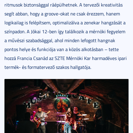
ritmusok biztonsággal ráépülhetnek. A tervezői kreativitás
segít abban, hogy a groove-okat ne csak érezzem, hanem
logikailag is felépítsem, optimalizálva a zenekar hangzását a
színpadon. A Jókai 12-ben így találkozik a mérnöki fegyelem
a művészi szabadsággal, ahol minden lefogott hangnak
pontos helye és funkciója van a közös alkotásban – tette
hozzá Francia Csanád az SZTE Mérnöki Kar harmadéves ipari
termék- és formatervező szakos hallgatója.