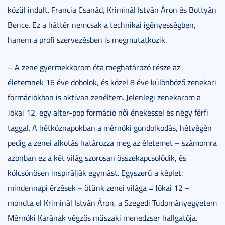
közül indult. Francia Csanád, Kriminál István Áron és Bottyán
Bence. Ez a háttér nemcsak a technikai igényességben,
hanem a profi szervezésben is megmutatkozik.
– A zene gyermekkorom óta meghatározó része az
életemnek 16 éve dobolok, és közel 8 éve különböző zenekari
formációkban is aktívan zenéltem. Jelenlegi zenekarom a
Jókai 12, egy alter-pop formáció női énekessel és négy férfi
taggal. A hétköznapokban a mérnöki gondolkodás, hétvégén
pedig a zenei alkotás határozza meg az életemet – számomra
azonban ez a két világ szorosan összekapcsolódik, és
kölcsönösen inspirálják egymást. Egyszerű a képlet:
mindennapi érzések + ötünk zenei világa = Jókai 12 –
mondta el Kriminál István Áron, a Szegedi Tudományegyetem
Mérnöki Karának végzős műszaki menedzser hallgatója.