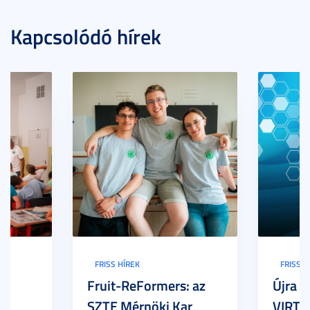
Kapcsolódó hírek
FRISS HÍREK
FRISS H
Fruit-ReFormers: az
Újra m
SZTE Mérnöki Kar
VIRTU