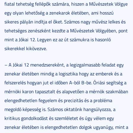
fiatal tehetség fellépők számára, hiszen a Művészetek Völgye
egy olyan lehetőség a zenekarok életében, ami hosszú
sikeres pályán indítja el őket. Számos nagy művész lelkes és
tehetséges zenészként kezdte a Művészetek Völgyében, pont
mint a Jókai 12. Legyen ez az út számukra is hasonló
sikerekkel kikövezve.
– A Jókai 12 menedzsereként, a legizgalmasabb feladat egy
zenekar életében mindig a logisztika hogy az emberek és a
felszerelés hogyan jut el időben A-ból B-be. Óriási segítség a
mérnöki karon tapasztalt és alapvetően a mérnök szakmában
elengedhetetlen fegyelem és precizitás és a probléma
megoldó képesség is. Számos oktatónk hangsúlyozza, a
kritikus gondolkodást és szemléletet és úgy vélem egy
zenekar életében is elengedhetetlen dolgok ugyanúgy, mint a