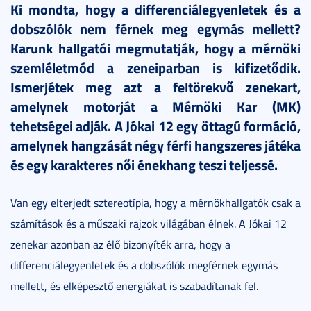
Ki mondta, hogy a differenciálegyenletek és a
dobszólók nem férnek meg egymás mellett?
Karunk hallgatói megmutatják, hogy a mérnöki
szemléletmód a zeneiparban is kifizetődik.
Ismerjétek meg azt a feltörekvő zenekart,
amelynek motorját a Mérnöki Kar (MK)
tehetségei adják. A Jókai 12 egy öttagú formáció,
amelynek hangzását négy férfi hangszeres játéka
és egy karakteres női énekhang teszi teljessé.
Van egy elterjedt sztereotípia, hogy a mérnökhallgatók csak a
számítások és a műszaki rajzok világában élnek. A Jókai 12
zenekar azonban az élő bizonyíték arra, hogy a
differenciálegyenletek és a dobszólók megférnek egymás
mellett, és elképesztő energiákat is szabadítanak fel.