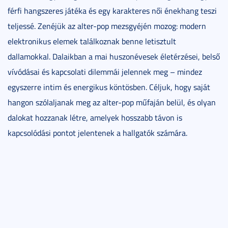
férfi hangszeres játéka és egy karakteres női énekhang teszi
teljessé. Zenéjük az alter-pop mezsgyéjén mozog: modern
elektronikus elemek találkoznak benne letisztult
dallamokkal. Dalaikban a mai huszonévesek életérzései, belső
vívódásai és kapcsolati dilemmái jelennek meg – mindez
egyszerre intim és energikus köntösben. Céljuk, hogy saját
hangon szólaljanak meg az alter-pop műfaján belül, és olyan
dalokat hozzanak létre, amelyek hosszabb távon is
kapcsolódási pontot jelentenek a hallgatók számára.