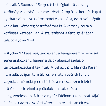
előtt áll. A Sounds of Szeged tehetségkutató verseny
közönségszavazásán vesznek részt. A top 8-ba kerülés kaput
nyithat számukra a város zenei élvonalába, ezért szükségük
van a kari közösség összefogására is. A verseny sorsa a
közönség kezében van. A szavazáshoz a fenti galériában
találod a Jókai 12-t.
– A Jókai 12 basszusgitárosaként a hangszeremre nemcsak
zenei eszközként, hanem a dalok alapjául szolgáló
tartószerkezetként tekintek. Mivel az SZTE Mérnöki Karán
harmadéves ipari termék- és formatervezőnek tanuló
vagyok, a mérnöki precizitást és a rendszerszemléletet
próbálom bele vinni a próbafolyamatokba és a
hangszerelésbe is. A basszusgitár játékom a zene 'statikája':
én felelek azért a szilárd vázért, amire a dallamok és a