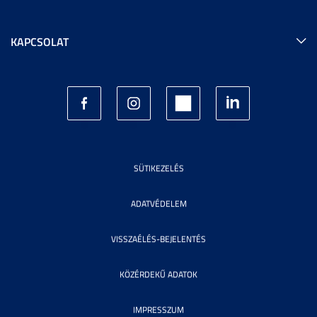
KAPCSOLAT
SÜTIKEZELÉS
ADATVÉDELEM
VISSZAÉLÉS-BEJELENTÉS
KÖZÉRDEKŰ ADATOK
IMPRESSZUM