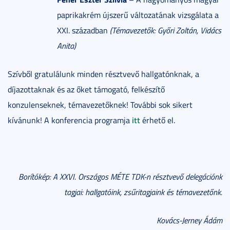
paprikakrém újszerű változatának vizsgálata a
XXI. században
(Témavezetők: Győri Zoltán, Vidács
Anita)
Szívből gratulálunk minden résztvevő hallgatónknak, a
díjazottaknak és az őket támogató, felkészítő
konzulenseknek, témavezetőknek! További sok sikert
itt
kívánunk! A konferencia programja
érhető el.
Borítókép: A XXVI. Országos MÉTE TDK-n résztvevő delegációnk
tagjai: hallgatóink, zsűritagjaink és témavezetőnk.
Kovács-Jerney Ádám