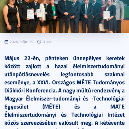
2026. május 29.
3 perc
Május 22-én, pénteken ünnepélyes keretek
között zajlott a hazai élelmiszertudományi
utánpótlásnevelés legfontosabb szakmai
eseménye, a XXVI. Országos MÉTE Tudományos
Diákköri Konferencia. A nagy múltú rendezvény a
Magyar Élelmiszer-tudományi és -Technológiai
Egyesület (MÉTE) és a MATE
Élelmiszertudományi és Technológiai Intézet
közös szervezésében valósult meg. A kétévente