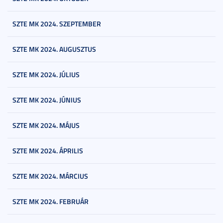
SZTE MK 2024. SZEPTEMBER
SZTE MK 2024. AUGUSZTUS
SZTE MK 2024. JÚLIUS
SZTE MK 2024. JÚNIUS
SZTE MK 2024. MÁJUS
SZTE MK 2024. ÁPRILIS
SZTE MK 2024. MÁRCIUS
SZTE MK 2024. FEBRUÁR