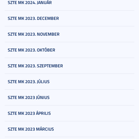
SZTE MK 2024. JANUÁR
SZTE MK 2023. DECEMBER
SZTE MK 2023. NOVEMBER
SZTE MK 2023. OKTÓBER
SZTE MK 2023. SZEPTEMBER
SZTE MK 2023. JÚLIUS
SZTE MK 2023 JÚNIUS
SZTE MK 2023 ÁPRILIS
SZTE MK 2023 MÁRCIUS