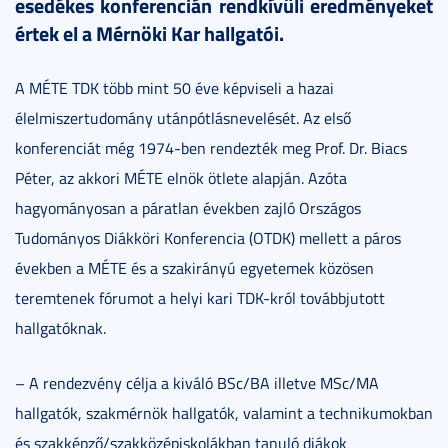
esedékes konferencián rendkívüli eredményeket
értek el a Mérnöki Kar hallgatói.
A MÉTE TDK több mint 50 éve képviseli a hazai
élelmiszertudomány utánpótlásnevelését. Az első
konferenciát még 1974-ben rendezték meg Prof. Dr. Biacs
Péter, az akkori MÉTE elnök ötlete alapján. Azóta
hagyományosan a páratlan években zajló Országos
Tudományos Diákköri Konferencia (OTDK) mellett a páros
években a MÉTE és a szakirányú egyetemek közösen
teremtenek fórumot a helyi kari TDK-król továbbjutott
hallgatóknak.
– A rendezvény célja a kiváló BSc/BA illetve MSc/MA
hallgatók, szakmérnök hallgatók, valamint a technikumokban
és szakképző/szakközépiskolákban tanuló diákok