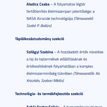
Aladics Csaba
– A folyamatos légtér
fertőtlenítés élelmiszeripari jelentősége: a
NASA Airocide technológiája
(Témavezető:
Szabó P. Balázs)
Táplálkozástudomány szekció
Szilágyi Szabina
– A hozzáadott érték növelése
a tej és tejtermékek előállításának és
értékesítésének folyamatában a komplex
élelmiszerminőség tükrében
(Témavezetők: Kis
Krisztián, Szabari Miklós)
Technológia- és termékfejlesztés szekció
Fehér Eszter Szilvia
– A hagyományos magyar