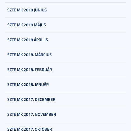
SZTE MK 2018 JÚNIUS
SZTE MK 2018 MÁJUS
SZTE MK 2018 ÁPRILIS
SZTE MK 2018. MÁRCIUS
SZTE MK 2018. FEBRUÁR
SZTE MK 2018. JANUÁR
SZTE MK 2017. DECEMBER
SZTE MK 2017. NOVEMBER
SZTE MK 2017. OKTÓBER