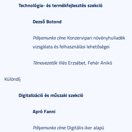
Technológia- és termékfejlesztés szekció
Dezső Botond
Pályamunka címe:
Konzervipari növényhulladék
vizsgálata és felhasználási lehetőségei
Témavezetők:
Illés Erzsébet, Fehér Anikó
Különdíj
Digitalizáció és műszaki szekció
Apró Fanni
Pályamunka címe:
Digitális iker alapú