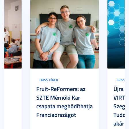
FRISS HÍREK
FRISS H
Fruit-ReFormers: az
Újra m
SZTE Mérnöki Kar
VIRTU
csapata meghódíthatja
Szege
Franciaországot
Tudom
akár 7