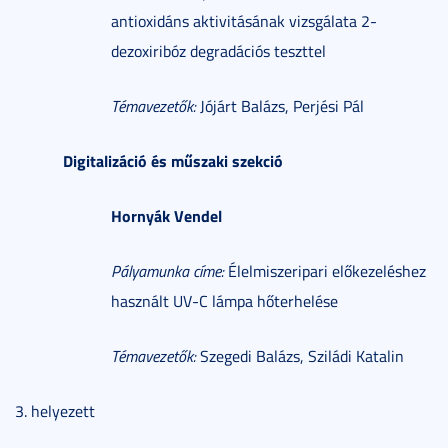
antioxidáns aktivitásának vizsgálata 2-
dezoxiribóz degradációs teszttel
Témavezetők:
Jójárt Balázs, Perjési Pál
Digitalizáció és műszaki szekció
Hornyák Vendel
Pályamunka címe:
Élelmiszeripari előkezeléshez
használt UV-C lámpa hőterhelése
Témavezetők:
Szegedi Balázs, Sziládi Katalin
3. helyezett