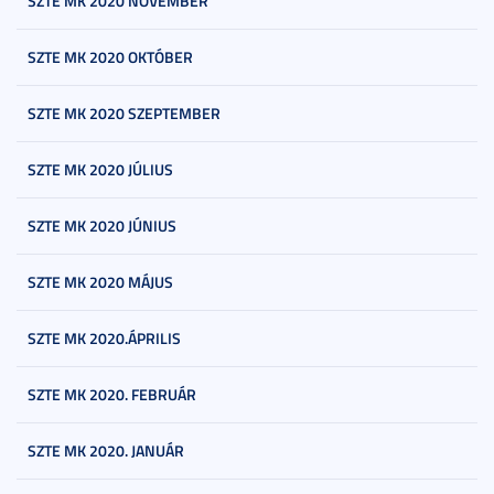
SZTE MK 2020 NOVEMBER
SZTE MK 2020 OKTÓBER
SZTE MK 2020 SZEPTEMBER
SZTE MK 2020 JÚLIUS
SZTE MK 2020 JÚNIUS
SZTE MK 2020 MÁJUS
SZTE MK 2020.ÁPRILIS
SZTE MK 2020. FEBRUÁR
SZTE MK 2020. JANUÁR