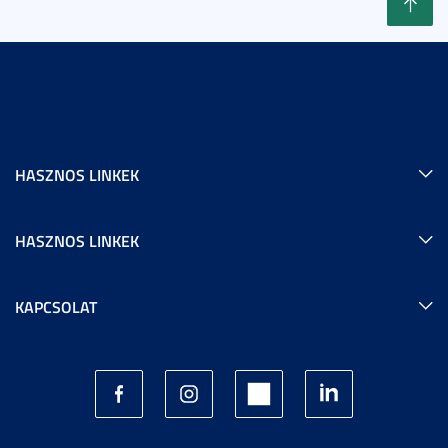
HASZNOS LINKEK
HASZNOS LINKEK
KAPCSOLAT