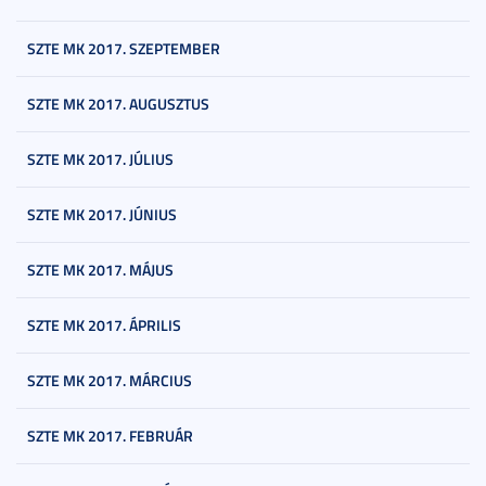
SZTE MK 2017. SZEPTEMBER
SZTE MK 2017. AUGUSZTUS
SZTE MK 2017. JÚLIUS
SZTE MK 2017. JÚNIUS
SZTE MK 2017. MÁJUS
SZTE MK 2017. ÁPRILIS
SZTE MK 2017. MÁRCIUS
SZTE MK 2017. FEBRUÁR