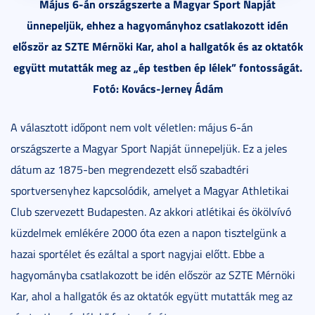
Május 6-án országszerte a Magyar Sport Napját
ünnepeljük, ehhez a hagyományhoz csatlakozott idén
először az SZTE Mérnöki Kar, ahol a hallgatók és az oktatók
együtt mutatták meg az „ép testben ép lélek” fontosságát.
Fotó: Kovács-Jerney Ádám
A választott időpont nem volt véletlen: május 6-án
országszerte a Magyar Sport Napját ünnepeljük. Ez a jeles
dátum az 1875-ben megrendezett első szabadtéri
sportversenyhez kapcsolódik, amelyet a Magyar Athletikai
Club szervezett Budapesten. Az akkori atlétikai és ökölvívó
küzdelmek emlékére 2000 óta ezen a napon tisztelgünk a
hazai sportélet és ezáltal a sport nagyjai előtt. Ebbe a
hagyományba csatlakozott be idén először az SZTE Mérnöki
Kar, ahol a hallgatók és az oktatók együtt mutatták meg az