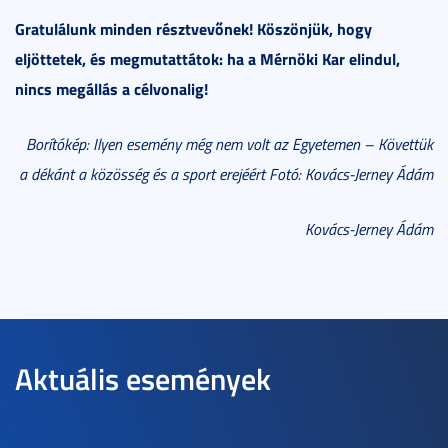
Gratulálunk minden résztvevőnek! Köszönjük, hogy
eljöttetek, és megmutattátok: ha a Mérnöki Kar elindul,
nincs megállás a célvonalig!
Borítókép: Ilyen esemény még nem volt az Egyetemen – Követtük
a dékánt a közösség és a sport erejéért Fotó: Kovács-Jerney Ádám
Kovács-Jerney Ádám
Aktuális események