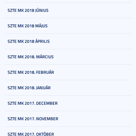
SZTE MK 2018 JÚNIUS
SZTE MK 2018 MÁJUS
SZTE MK 2018 ÁPRILIS
SZTE MK 2018. MÁRCIUS
SZTE MK 2018. FEBRUÁR
SZTE MK 2018. JANUÁR
SZTE MK 2017. DECEMBER
SZTE MK 2017. NOVEMBER
SZTE MK 2017. OKTÓBER