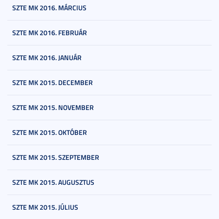
SZTE MK 2016. MÁRCIUS
SZTE MK 2016. FEBRUÁR
SZTE MK 2016. JANUÁR
SZTE MK 2015. DECEMBER
SZTE MK 2015. NOVEMBER
SZTE MK 2015. OKTÓBER
SZTE MK 2015. SZEPTEMBER
SZTE MK 2015. AUGUSZTUS
SZTE MK 2015. JÚLIUS