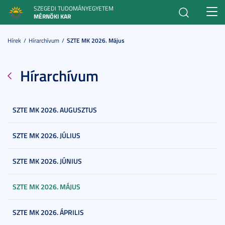
SZEGEDI TUDOMÁNYEGYETEM
Toggl
MÉRNÖKI KAR
navig
Hírek
Hírarchívum
SZTE MK 2026. Május
Hírarchívum
SZTE MK 2026. AUGUSZTUS
SZTE MK 2026. JÚLIUS
SZTE MK 2026. JÚNIUS
SZTE MK 2026. MÁJUS
SZTE MK 2026. ÁPRILIS