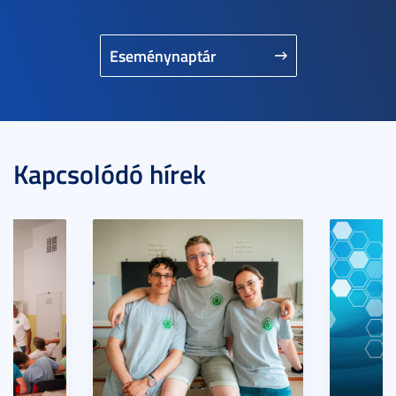
Eseménynaptár
Kapcsolódó hírek