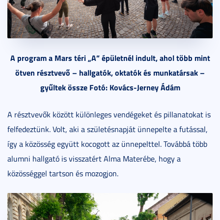
A program a Mars téri „A” épületnél indult, ahol több mint
ötven résztvevő – hallgatók, oktatók és munkatársak –
gyűltek össze Fotó: Kovács-Jerney Ádám
A résztvevők között különleges vendégeket és pillanatokat is
felfedeztünk. Volt, aki a születésnapját ünnepelte a futással,
így a közösség együtt kocogott az ünnepelttel. Továbbá több
alumni hallgató is visszatért Alma Materébe, hogy a
közösséggel tartson és mozogjon.