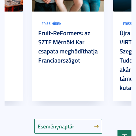
FRISS HÍREK
FRISS H
Fruit-ReFormers: az
Újra m
SZTE Mérnöki Kar
VIRTU
csapata meghódíthatja
Szege
Franciaországot
Tudom
akár 7
támog
kutatá
Eseménynaptár