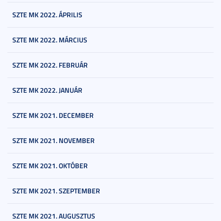
SZTE MK 2022. ÁPRILIS
SZTE MK 2022. MÁRCIUS
SZTE MK 2022. FEBRUÁR
SZTE MK 2022. JANUÁR
SZTE MK 2021. DECEMBER
SZTE MK 2021. NOVEMBER
SZTE MK 2021. OKTÓBER
SZTE MK 2021. SZEPTEMBER
SZTE MK 2021. AUGUSZTUS