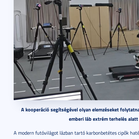
A kooperáció segítségével olyan elemzéseket folyta
emberi láb extrém terhelés alatt
A modern futóvilágot lázban tartó karbonbetétes cipők haté