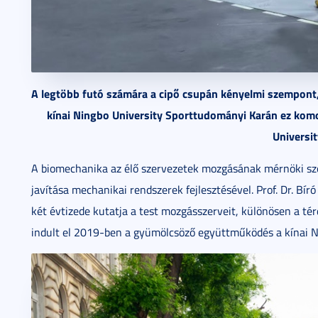
A legtöbb futó számára a cipő csupán kényelmi szempon
kínai Ningbo University Sporttudományi Karán ez komo
Universit
A biomechanika az élő szervezetek mozgásának mérnöki sze
javítása mechanikai rendszerek fejlesztésével. Prof. Dr. Bí
két évtizede kutatja a test mozgásszerveit, különösen a 
indult el 2019-ben a gyümölcsöző együttműködés a kínai N