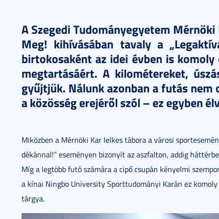
A Szegedi Tudományegyetem Mérnöki K
Meg! kihívásában tavaly a „Legaktí
birtokosaként az idei évben is komoly 
megtartásáért. A kilométereket, úszás
gyűjtjük. Nálunk azonban a futás nem 
a közösség erejéről szól – ez egyben é
Miközben a Mérnöki Kar lelkes tábora a városi sportesemé
dékánnal!” eseményen bizonyít az aszfalton, addig háttérben
Míg a legtöbb futó számára a cipő csupán kényelmi szemp
a kínai Ningbo University Sporttudományi Karán ez komoly 
tárgya.