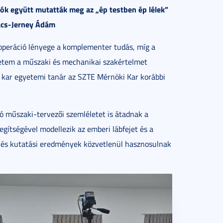
tók együtt mutatták meg az „ép testben ép lélek”
ács-Jerney Ádám
ooperáció lényege a komplementer tudás, míg a
yetem a műszaki és mechanikai szakértelmet
ki kar egyetemi tanár az SZTE Mérnöki Kar korábbi
 műszaki-tervezői szemléletet is átadnak a
gítségével modellezik az emberi lábfejet és a
k és kutatási eredmények közvetlenül hasznosulnak