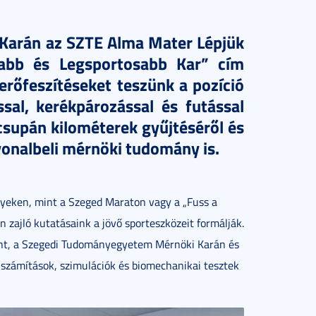
arán az SZTE Alma Mater Lépjük
vabb és Legsportosabb Kar” cím
erőfeszítéseket teszünk a pozíció
sal, kerékpározással és futással
csupán kilométerek gyűjtéséről és
lvonalbeli mérnöki tudomány is.
nyeken, mint a Szeged Maraton vagy a „Fuss a
 zajló kutatásaink a jövő sporteszközeit formálják.
ont, a Szegedi Tudományegyetem Mérnöki Karán és
számítások, szimulációk és biomechanikai tesztek