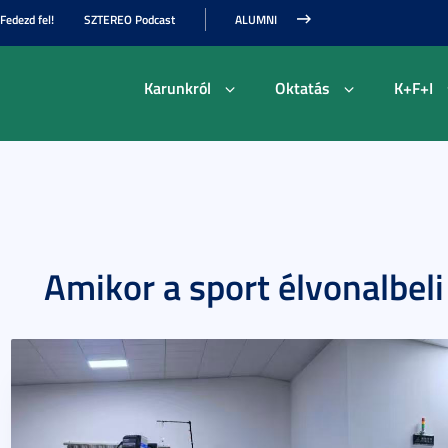
Fedezd fel!
SZTEREO Podcast
ALUMNI
Karunkról
Oktatás
K+F+I
Amikor a sport élvonalbel