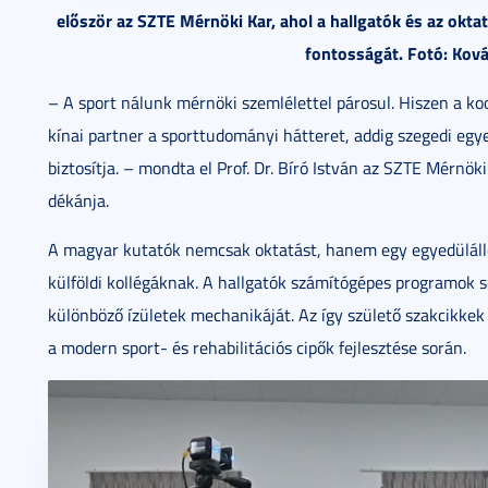
először az SZTE Mérnöki Kar, ahol a hallgatók és az okta
fontosságát. Fotó: Kov
– A sport nálunk mérnöki szemlélettel párosul. Hiszen a k
kínai partner a sporttudományi hátteret, addig szegedi eg
biztosítja. – mondta el Prof. Dr. Bíró István az SZTE Mérnö
dékánja.
A magyar kutatók nemcsak oktatást, hanem egy egyedülálló
külföldi kollégáknak. A hallgatók számítógépes programok se
különböző ízületek mechanikáját. Az így születő szakcikke
a modern sport- és rehabilitációs cipők fejlesztése során.