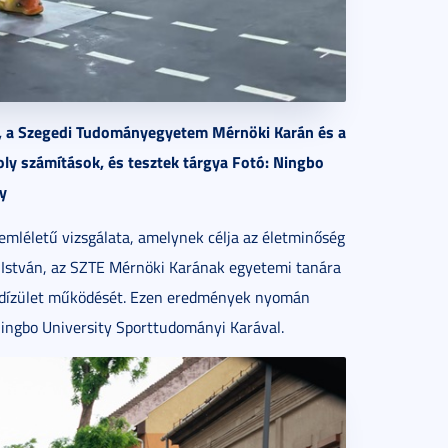
t, a Szegedi Tudományegyetem Mérnöki Karán és a
ly számítások, és tesztek tárgya Fotó: Ningbo
y
mléletű vizsgálata, amelynek célja az életminőség
ró István, az SZTE Mérnöki Karának egyetemi tanára
térdízület működését. Ezen eredmények nyomán
ingbo University Sporttudományi Karával.