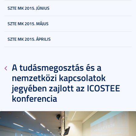
SZTE MK 2015. JÚNIUS
SZTE MK 2015. MÁJUS
SZTE MK 2015. ÁPRILIS
A tudásmegosztás és a
nemzetközi kapcsolatok
jegyében zajlott az ICOSTEE
konferencia