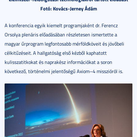
Fotó: Kovács-Jerney Ádám
A konferencia egyik kiemelt programjaként dr. Ferencz
Orsolya plenáris előadásában részletesen ismertette a
magyar űrprogram legfontosabb mérföldköveit és jövőbeli
célkitűzéseit. A hallgatóság első kézből kaphatott
kulisszatitkokat és naprakész információkat a soron
következő, történelmi jelentőségű Axiom–4 misszióról is.