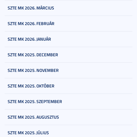
SZTE MK 2026. MÁRCIUS
SZTE MK 2026. FEBRUÁR
SZTE MK 2026. JANUÁR
SZTE MK 2025. DECEMBER
SZTE MK 2025. NOVEMBER
SZTE MK 2025. OKTÓBER
SZTE MK 2025. SZEPTEMBER
SZTE MK 2025. AUGUSZTUS
SZTE MK 2025. JÚLIUS