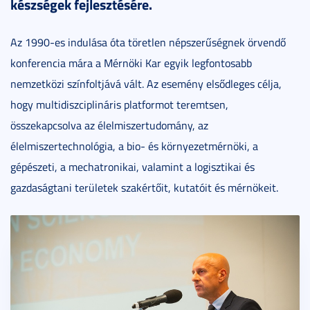
készségek fejlesztésére.
Az 1990-es indulása óta töretlen népszerűségnek örvendő
konferencia mára a Mérnöki Kar egyik legfontosabb
nemzetközi színfoltjává vált. Az esemény elsődleges célja,
hogy multidiszciplináris platformot teremtsen,
összekapcsolva az élelmiszertudomány, az
élelmiszertechnológia, a bio- és környezetmérnöki, a
gépészeti, a mechatronikai, valamint a logisztikai és
gazdaságtani területek szakértőit, kutatóit és mérnökeit.