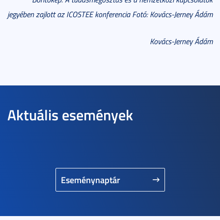
jegyében zajlott az ICOSTEE konferencia Fotó: Kovács-Jerney Ádám
Kovács-Jerney Ádám
Aktuális események
Eseménynaptár