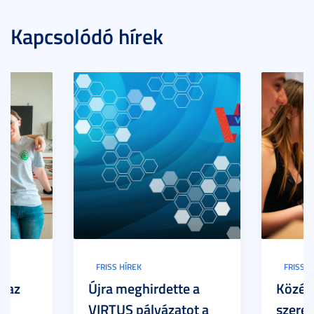
Kapcsolódó hírek
FRISS HÍREK
FRISS H
: az
Újra meghirdette a
Közép
ar
VIRTUS pályázatot a
szerez