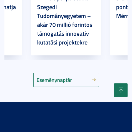
thatja
Szegedi
ponto
Tudományegyetem –
Mérnö
akár 70 millió forintos
támogatás innovatív
kutatási projektekre
Eseménynaptár