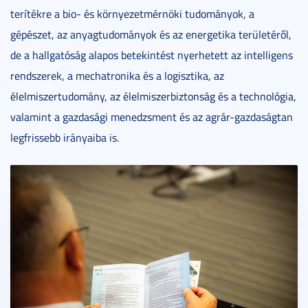
terítékre a bio- és környezetmérnöki tudományok, a
gépészet, az anyagtudományok és az energetika területéről,
de a hallgatóság alapos betekintést nyerhetett az intelligens
rendszerek, a mechatronika és a logisztika, az
élelmiszertudomány, az élelmiszerbiztonság és a technológia,
valamint a gazdasági menedzsment és az agrár-gazdaságtan
legfrissebb irányaiba is.