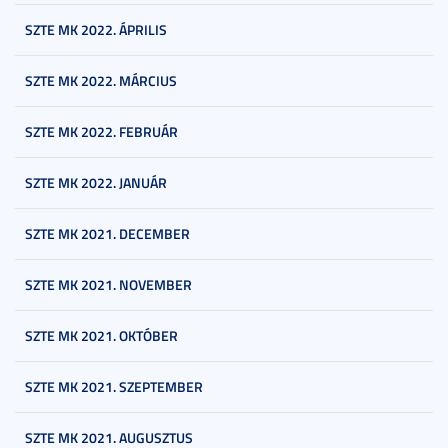
SZTE MK 2022. ÁPRILIS
SZTE MK 2022. MÁRCIUS
SZTE MK 2022. FEBRUÁR
SZTE MK 2022. JANUÁR
SZTE MK 2021. DECEMBER
SZTE MK 2021. NOVEMBER
SZTE MK 2021. OKTÓBER
SZTE MK 2021. SZEPTEMBER
SZTE MK 2021. AUGUSZTUS