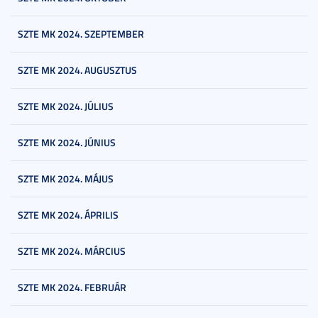
SZTE MK 2024. SZEPTEMBER
SZTE MK 2024. AUGUSZTUS
SZTE MK 2024. JÚLIUS
SZTE MK 2024. JÚNIUS
SZTE MK 2024. MÁJUS
SZTE MK 2024. ÁPRILIS
SZTE MK 2024. MÁRCIUS
SZTE MK 2024. FEBRUÁR