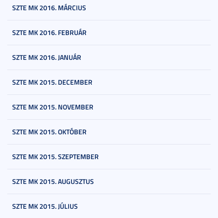
SZTE MK 2016. MÁRCIUS
SZTE MK 2016. FEBRUÁR
SZTE MK 2016. JANUÁR
SZTE MK 2015. DECEMBER
SZTE MK 2015. NOVEMBER
SZTE MK 2015. OKTÓBER
SZTE MK 2015. SZEPTEMBER
SZTE MK 2015. AUGUSZTUS
SZTE MK 2015. JÚLIUS