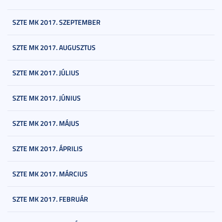
SZTE MK 2017. SZEPTEMBER
SZTE MK 2017. AUGUSZTUS
SZTE MK 2017. JÚLIUS
SZTE MK 2017. JÚNIUS
SZTE MK 2017. MÁJUS
SZTE MK 2017. ÁPRILIS
SZTE MK 2017. MÁRCIUS
SZTE MK 2017. FEBRUÁR