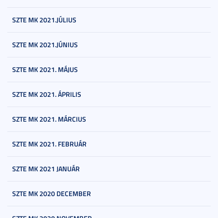
SZTE MK 2021.JÚLIUS
SZTE MK 2021.JÚNIUS
SZTE MK 2021. MÁJUS
SZTE MK 2021. ÁPRILIS
SZTE MK 2021. MÁRCIUS
SZTE MK 2021. FEBRUÁR
SZTE MK 2021 JANUÁR
SZTE MK 2020 DECEMBER