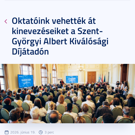
Oktatóink vehették át
kinevezéseiket a Szent-
Györgyi Albert Kiválósági
Díjátadón
2026. június 19.
3 perc