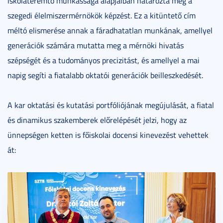
iskolateremtő munkássága alapjaiban határozta meg a
szegedi élelmiszermérnökök képzést. Ez a kitüntető cím
méltó elismerése annak a fáradhatatlan munkának, amellyel
generációk számára mutatta meg a mérnöki hivatás
szépségét és a tudományos precizitást, és amellyel a mai
napig segíti a fiatalabb oktatói generációk beilleszkedését.
A kar oktatási és kutatási portfóliójának megújulását, a fiatal
és dinamikus szakemberek előrelépését jelzi, hogy az
ünnepségen ketten is főiskolai docensi kinevezést vehettek
át: