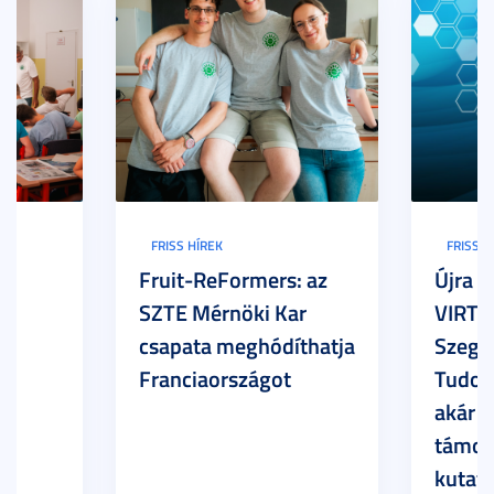
FRISS HÍREK
FRISS H
Fruit-ReFormers: az
Újra m
SZTE Mérnöki Kar
VIRTU
csapata meghódíthatja
Szege
Franciaországot
Tudom
akár 7
támog
kutatá