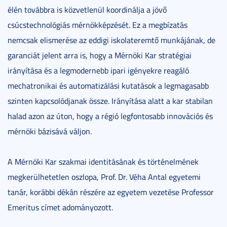
élén továbbra is közvetlenül koordinálja a jövő
csúcstechnológiás mérnökképzését. Ez a megbízatás
nemcsak elismerése az eddigi iskolateremtő munkájának, de
garanciát jelent arra is, hogy a Mérnöki Kar stratégiai
irányítása és a legmodernebb ipari igényekre reagáló
mechatronikai és automatizálási kutatások a legmagasabb
szinten kapcsolódjanak össze. Irányítása alatt a kar stabilan
halad azon az úton, hogy a régió legfontosabb innovációs és
mérnöki bázisává váljon.
A Mérnöki Kar szakmai identitásának és történelmének
megkerülhetetlen oszlopa, Prof. Dr. Véha Antal egyetemi
tanár, korábbi dékán részére az egyetem vezetése Professor
Emeritus címet adományozott.