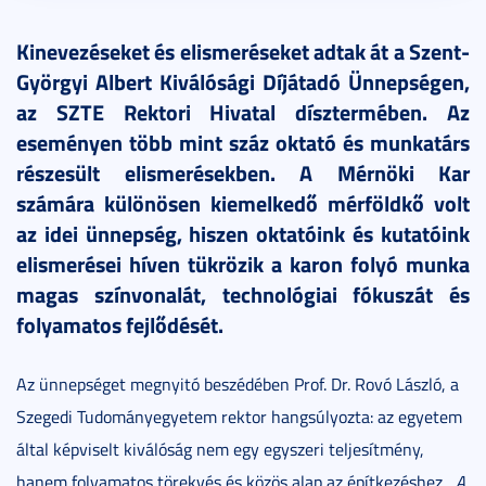
Kinevezéseket és elismeréseket adtak át a Szent-
Györgyi Albert Kiválósági Díjátadó Ünnepségen,
az SZTE Rektori Hivatal dísztermében. Az
eseményen több mint száz oktató és munkatárs
részesült elismerésekben. A Mérnöki Kar
számára különösen kiemelkedő mérföldkő volt
az idei ünnepség, hiszen oktatóink és kutatóink
elismerései híven tükrözik a karon folyó munka
magas színvonalát, technológiai fókuszát és
folyamatos fejlődését.
Az ünnepséget megnyitó beszédében Prof. Dr. Rovó László, a
Szegedi Tudományegyetem rektor hangsúlyozta: az egyetem
által képviselt kiválóság nem egy egyszeri teljesítmény,
hanem folyamatos törekvés és közös alap az építkezéshez.
„A