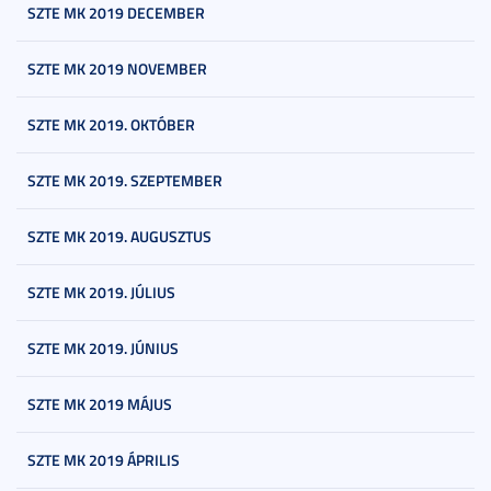
SZTE MK 2019 DECEMBER
SZTE MK 2019 NOVEMBER
SZTE MK 2019. OKTÓBER
SZTE MK 2019. SZEPTEMBER
SZTE MK 2019. AUGUSZTUS
SZTE MK 2019. JÚLIUS
SZTE MK 2019. JÚNIUS
SZTE MK 2019 MÁJUS
SZTE MK 2019 ÁPRILIS