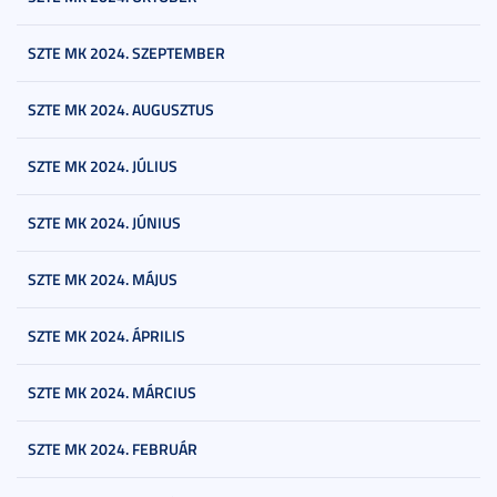
SZTE MK 2024. SZEPTEMBER
SZTE MK 2024. AUGUSZTUS
SZTE MK 2024. JÚLIUS
SZTE MK 2024. JÚNIUS
SZTE MK 2024. MÁJUS
SZTE MK 2024. ÁPRILIS
SZTE MK 2024. MÁRCIUS
SZTE MK 2024. FEBRUÁR