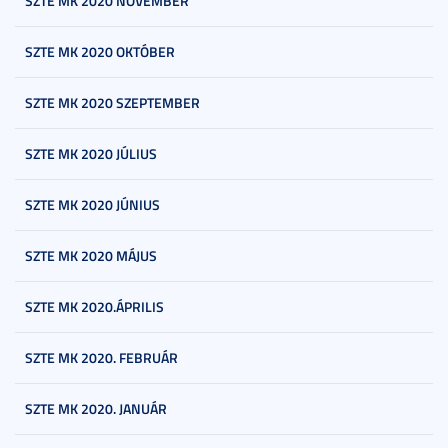
SZTE MK 2020 NOVEMBER
SZTE MK 2020 OKTÓBER
SZTE MK 2020 SZEPTEMBER
SZTE MK 2020 JÚLIUS
SZTE MK 2020 JÚNIUS
SZTE MK 2020 MÁJUS
SZTE MK 2020.ÁPRILIS
SZTE MK 2020. FEBRUÁR
SZTE MK 2020. JANUÁR