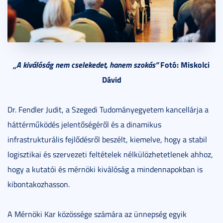
„A kiválóság nem cselekedet, hanem szokás”
Fotó: Miskolci
Dávid
Dr. Fendler Judit, a Szegedi Tudományegyetem kancellárja a
háttérműködés jelentőségéről és a dinamikus
infrastrukturális fejlődésről beszélt, kiemelve, hogy a stabil
logisztikai és szervezeti feltételek nélkülözhetetlenek ahhoz,
hogy a kutatói és mérnöki kiválóság a mindennapokban is
kibontakozhasson.
A Mérnöki Kar közössége számára az ünnepség egyik