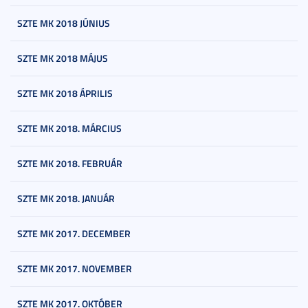
SZTE MK 2018 JÚNIUS
SZTE MK 2018 MÁJUS
SZTE MK 2018 ÁPRILIS
SZTE MK 2018. MÁRCIUS
SZTE MK 2018. FEBRUÁR
SZTE MK 2018. JANUÁR
SZTE MK 2017. DECEMBER
SZTE MK 2017. NOVEMBER
SZTE MK 2017. OKTÓBER