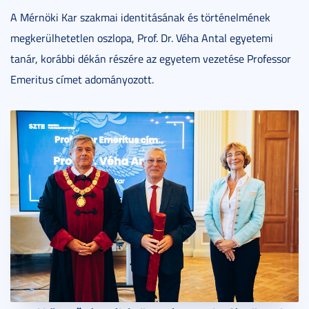
A Mérnöki Kar szakmai identitásának és történelmének
megkerülhetetlen oszlopa, Prof. Dr. Véha Antal egyetemi
tanár, korábbi dékán részére az egyetem vezetése Professor
Emeritus címet adományozott.