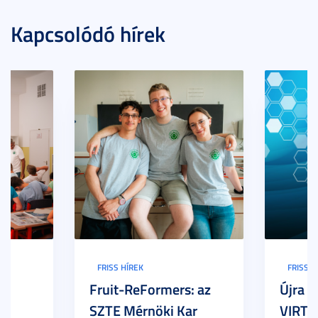
Kapcsolódó hírek
FRISS HÍREK
FRISS H
Fruit-ReFormers: az
Újra m
SZTE Mérnöki Kar
VIRTU