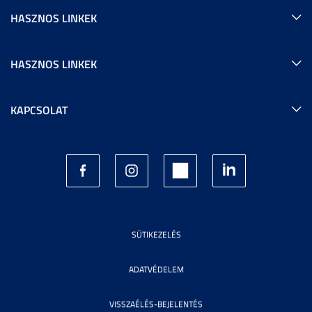
HASZNOS LINKEK
HASZNOS LINKEK
KAPCSOLAT
SÜTIKEZELÉS
ADATVÉDELEM
VISSZAÉLÉS-BEJELENTÉS