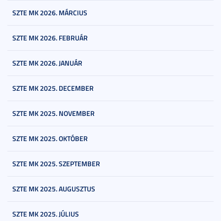
SZTE MK 2026. MÁRCIUS
SZTE MK 2026. FEBRUÁR
SZTE MK 2026. JANUÁR
SZTE MK 2025. DECEMBER
SZTE MK 2025. NOVEMBER
SZTE MK 2025. OKTÓBER
SZTE MK 2025. SZEPTEMBER
SZTE MK 2025. AUGUSZTUS
SZTE MK 2025. JÚLIUS