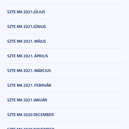
SZTE MK 2021.JÚLIUS
SZTE MK 2021.JÚNIUS
SZTE MK 2021. MÁJUS
SZTE MK 2021. ÁPRILIS
SZTE MK 2021. MÁRCIUS
SZTE MK 2021. FEBRUÁR
SZTE MK 2021 JANUÁR
SZTE MK 2020 DECEMBER