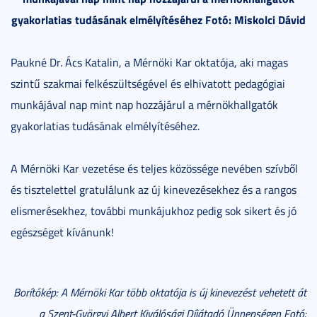
gyakorlatias tudásának elmélyítéséhez Fotó: Miskolci Dávid
Paukné Dr. Ács Katalin, a Mérnöki Kar oktatója, aki magas
szintű szakmai felkészültségével és elhivatott pedagógiai
munkájával nap mint nap hozzájárul a mérnökhallgatók
gyakorlatias tudásának elmélyítéséhez.
A Mérnöki Kar vezetése és teljes közössége nevében szívből
és tisztelettel gratulálunk az új kinevezésekhez és a rangos
elismerésekhez, további munkájukhoz pedig sok sikert és jó
egészséget kívánunk!
Borítókép: A Mérnöki Kar több oktatója is új kinevezést vehetett át
a Szent-Györgyi Albert Kiválósági Díjátadó Ünnepségen Fotó: