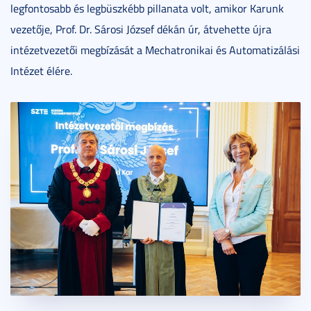
legfontosabb és legbüszkébb pillanata volt, amikor Karunk
vezetője, Prof. Dr. Sárosi József dékán úr, átvehette újra
intézetvezetői megbízását a Mechatronikai és Automatizálási
Intézet élére.