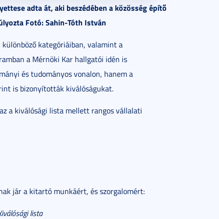
elyettese adta át, aki beszédében a közösség építő
súlyozta Fotó: Sahin-Tóth István
k különböző kategóriáiban, valamint a
ramban a Mérnöki Kar hallgatói idén is
ulmányi és tudományos vonalon, hanem a
int is bizonyították kiválóságukat.
 a kiválósági lista mellett rangos vállalati
ak jár a kitartó munkáért, és szorgalomért:
Kiválósági lista