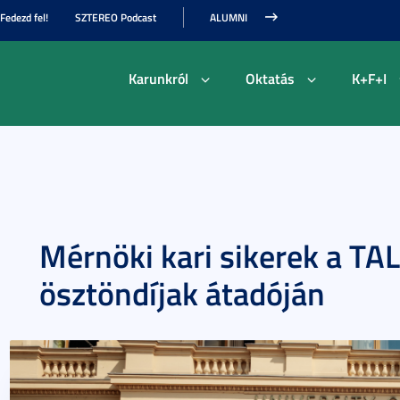
Fedezd fel!
SZTEREO Podcast
ALUMNI
Karunkról
Oktatás
K+F+I
Mérnöki kari sikerek a TAL
ösztöndíjak átadóján