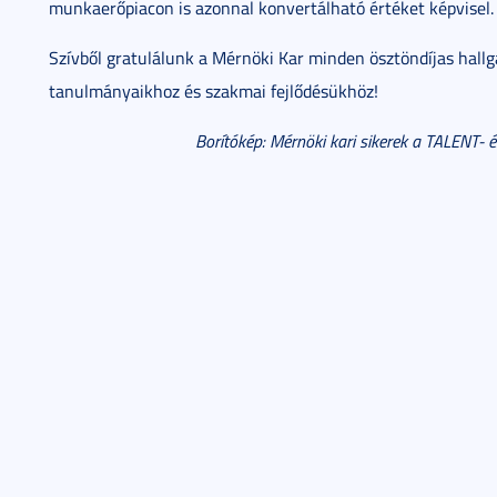
munkaerőpiacon is azonnal konvertálható értéket képvisel.
Szívből gratulálunk a Mérnöki Kar minden ösztöndíjas hallg
tanulmányaikhoz és szakmai fejlődésükhöz!
Borítókép: Mérnöki kari sikerek a TALENT- é