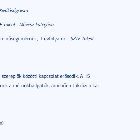
Kiválósági lista
E Talent - Művész kategória
-minőségi mérnök, II. évfolyam) –
SZTE Talent -
 szereplők közötti kapcsolat erősödik. A 15
lnek a mérnökhallgatók, ami hűen tükrözi a kari
m)