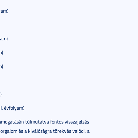
yam)
yam)
m)
m)
)
I. évfolyam)
ámogatásán túlmutatva fontos visszajelzés
orgalom és a kiválóságra törekvés valódi, a