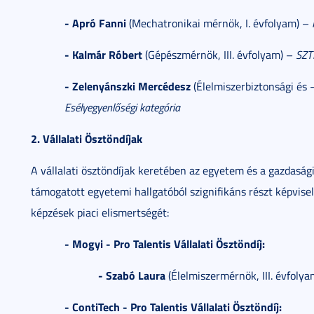
- Apró Fanni
(Mechatronikai mérnök, I. évfolyam) –
- Kalmár Róbert
(Gépészmérnök, III. évfolyam) –
SZT
- Zelenyánszki Mercédesz
(Élelmiszerbiztonsági és 
Esélyegyenlőségi kategória
2. Vállalati Ösztöndíjak
A vállalati ösztöndíjak keretében az egyetem és a gazdasági
támogatott egyetemi hallgatóból szignifikáns részt képvise
képzések piaci elismertségét:
- Mogyi - Pro Talentis Vállalati Ösztöndíj:
- Szabó Laura
(Élelmiszermérnök, III. évfolya
- ContiTech - Pro Talentis Vállalati Ösztöndíj: