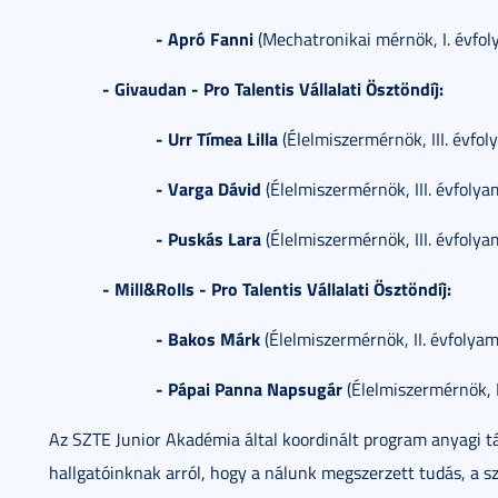
- Apró Fanni
(Mechatronikai mérnök, I. évfol
- Givaudan - Pro Talentis Vállalati Ösztöndíj:
- Urr Tímea Lilla
(Élelmiszermérnök, III. évfol
- Varga Dávid
(Élelmiszermérnök, III. évfolya
- Puskás Lara
(Élelmiszermérnök, III. évfolya
- Mill&Rolls - Pro Talentis Vállalati Ösztöndíj:
- Bakos Márk
(Élelmiszermérnök, II. évfolyam
- Pápai Panna Napsugár
(Élelmiszermérnök, I
Az SZTE Junior Akadémia által koordinált program anyagi t
hallgatóinknak arról, hogy a nálunk megszerzett tudás, a sz