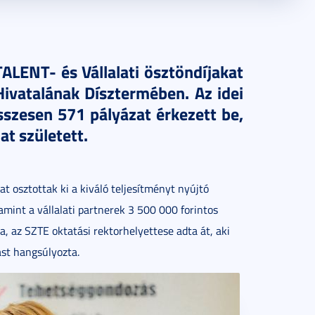
ALENT- és Vállalati ösztöndíjakat
vatalának Dísztermében. Az idei
sszesen 571 pályázat érkezett be,
at született.
 osztottak ki a kiváló teljesítményt nyújtó
amint a vállalati partnerek 3 500 000 forintos
ra, az SZTE oktatási rektorhelyettese adta át, aki
ást hangsúlyozta.