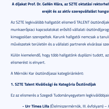
A díjakat Prof. Dr. Gellén Klára, az SZTE oktatási rektorh
erejét és az aktív szerepvállalást hang
Az SZTE legkiválóbb hallgatóit elismerő TALENT ösztöndíja
munkaerőpiaci kapcsolatokat erősítő vállalati ösztöndíjprog
kimagaslóan szerepeltek. Karunk hallgatói nemcsak a tan
művészetek területén és a vállalati partnerek elvárásai szer
Külön kiemelendő, hogy több hallgatónk duplázni tudott, azaz
elismerést is elnyert.
A Mérnöki Kar ösztöndíjasai kategóriánként:
1. SZTE Talent Kiválósági és Kategória Ösztöndíjak
Ez az elismerés a Szegedi Tudományegyetem legkiválóbbjain
- Urr Tímea Lilla
(Élelmiszermérnök, III. évfolyam) –