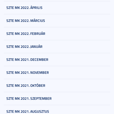
SZTE MK 2022. ÁPRILIS
SZTE MK 2022. MÁRCIUS
SZTE MK 2022. FEBRUÁR
SZTE MK 2022. JANUÁR
SZTE MK 2021. DECEMBER
SZTE MK 2021. NOVEMBER
SZTE MK 2021. OKTÓBER
SZTE MK 2021. SZEPTEMBER
SZTE MK 2021. AUGUSZTUS