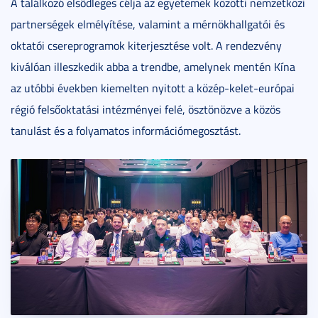
A találkozó elsődleges célja az egyetemek közötti nemzetközi
partnerségek elmélyítése, valamint a mérnökhallgatói és
oktatói csereprogramok kiterjesztése volt. A rendezvény
kiválóan illeszkedik abba a trendbe, amelynek mentén Kína
az utóbbi években kiemelten nyitott a közép-kelet-európai
régió felsőoktatási intézményei felé, ösztönözve a közös
tanulást és a folyamatos információmegosztást.