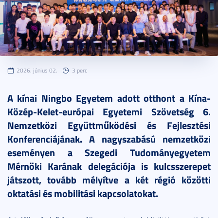
2026. június 02.
3 perc
A kínai Ningbo Egyetem adott otthont a Kína-
Közép-Kelet-európai Egyetemi Szövetség 6.
Nemzetközi Együttműködési és Fejlesztési
Konferenciájának. A nagyszabású nemzetközi
eseményen a Szegedi Tudományegyetem
Mérnöki Karának delegációja is kulcsszerepet
játszott, tovább mélyítve a két régió közötti
oktatási és mobilitási kapcsolatokat.