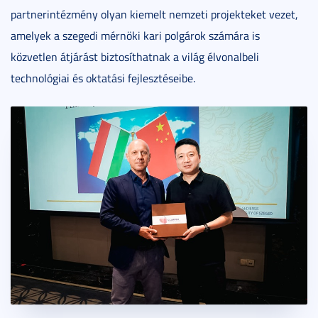
partnerintézmény olyan kiemelt nemzeti projekteket vezet,
amelyek a szegedi mérnöki kari polgárok számára is
közvetlen átjárást biztosíthatnak a világ élvonalbeli
technológiai és oktatási fejlesztéseibe.