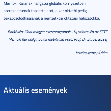
Mérnöki Karának hallgatói globális környezetben
szerezhessenek tapasztalatot, a kar oktatói pedig
bekapcsolódhassanak a nemzetközi oktatási hálózatokba.
Borítókép: Kínai-magyar csereprogramok - Új szintre lép az SZTE
Mérnöki Kar hallgatóinak mobilitása Fotó: Prof. Dr. Sárosi József
Kovács-Jerney Ádám
Aktuális események