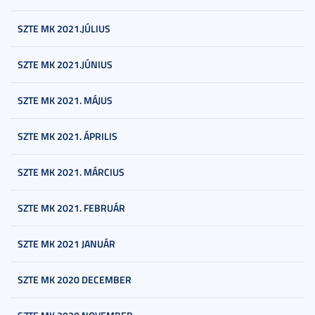
SZTE MK 2021.JÚLIUS
SZTE MK 2021.JÚNIUS
SZTE MK 2021. MÁJUS
SZTE MK 2021. ÁPRILIS
SZTE MK 2021. MÁRCIUS
SZTE MK 2021. FEBRUÁR
SZTE MK 2021 JANUÁR
SZTE MK 2020 DECEMBER