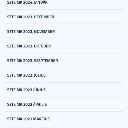
SZTE MK 2024. JANUÁR
SZTE MK 2023. DECEMBER
SZTE MK 2023. NOVEMBER
SZTE MK 2023. OKTÓBER
SZTE MK 2023. SZEPTEMBER
SZTE MK 2023. JÚLIUS
SZTE MK 2023 JÚNIUS
SZTE MK 2023 ÁPRILIS
SZTE MK 2023 MÁRCIUS