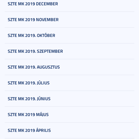
SZTE MK 2019 DECEMBER
SZTE MK 2019 NOVEMBER
SZTE MK 2019. OKTÓBER
SZTE MK 2019. SZEPTEMBER
SZTE MK 2019. AUGUSZTUS
SZTE MK 2019. JÚLIUS
SZTE MK 2019. JÚNIUS
SZTE MK 2019 MÁJUS
SZTE MK 2019 ÁPRILIS