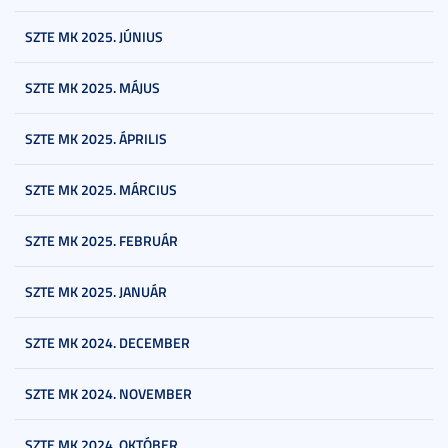
SZTE MK 2025. JÚNIUS
SZTE MK 2025. MÁJUS
SZTE MK 2025. ÁPRILIS
SZTE MK 2025. MÁRCIUS
SZTE MK 2025. FEBRUÁR
SZTE MK 2025. JANUÁR
SZTE MK 2024. DECEMBER
SZTE MK 2024. NOVEMBER
SZTE MK 2024. OKTÓBER