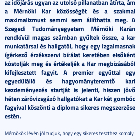
az időjárás ugyan az utolsó pillanatban átírta, ám
a Mérnöki Kar közösségét és a szakmai
maximalizmust semmi sem állíthatta meg. A
Szegedi Tudományegyetem Mérnöki Karán
rendkívül magas számban gyűltek össze, a kar
munkatársai és hallgatói, hogy egy izgalmasnak
ígérkező érzékszervi bírálat keretében elsőként
kóstolják meg és értékeljék a Kar megbízásából
kifejlesztett fagyit. A premier egyúttal egy
egyedülálló és hagyományteremtő kari
kezdeményezés startját is jelenti, hiszen jövő
héten záróvizsgázó hallgatókat a Kar két gombóc
fagyival köszönti a diploma sikeres megszerzése
estén.
Mérnökök lévén jól tudjuk, hogy egy sikeres teszthez komoly