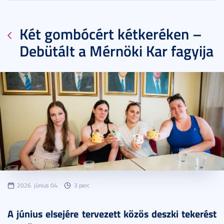
Két gombócért kétkeréken –
Debütált a Mérnöki Kar fagyija
2026. június 04.
3 perc
A június elsejére tervezett közös deszki tekerést