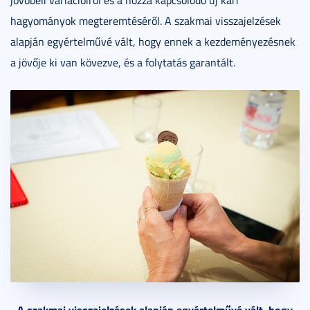
hagyományok megteremtéséről. A szakmai visszajelzések
alapján egyértelművé vált, hogy ennek a kezdeményezésnek
a jövője ki van kövezve, és a folytatás garantált.
A szakmai visszajelzések alapján egyértelművé vált, hogy