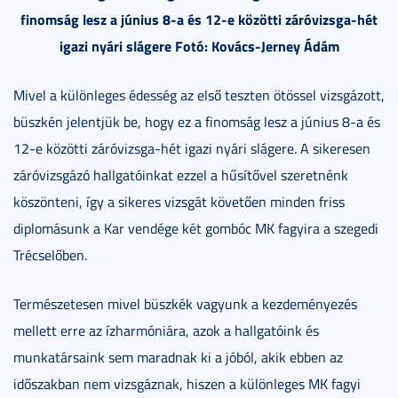
finomság lesz a június 8-a és 12-e közötti záróvizsga-hét
igazi nyári slágere Fotó: Kovács-Jerney Ádám
Mivel a különleges édesség az első teszten ötössel vizsgázott,
büszkén jelentjük be, hogy ez a finomság lesz a június 8-a és
12-e közötti záróvizsga-hét igazi nyári slágere. A sikeresen
záróvizsgázó hallgatóinkat ezzel a hűsítővel szeretnénk
köszönteni, így a sikeres vizsgát követően minden friss
diplomásunk a Kar vendége két gombóc MK fagyira a szegedi
Trécselőben.
Természetesen mivel büszkék vagyunk a kezdeményezés
mellett erre az ízharmóniára, azok a hallgatóink és
munkatársaink sem maradnak ki a jóból, akik ebben az
időszakban nem vizsgáznak, hiszen a különleges MK fagyi