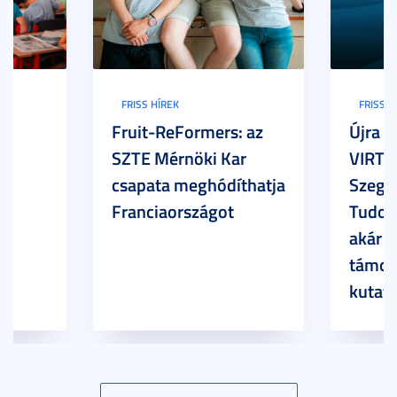
FRISS HÍREK
FRISS H
Fruit-ReFormers: az
Újra m
SZTE Mérnöki Kar
VIRTU
csapata meghódíthatja
Szege
Franciaországot
Tudom
akár 7
támog
kutatá