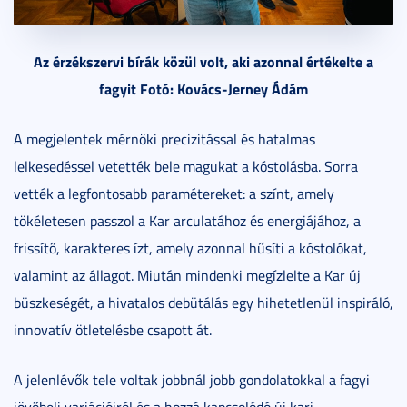
Az érzékszervi bírák közül volt, aki azonnal értékelte a
fagyit Fotó: Kovács-Jerney Ádám
A megjelentek mérnöki precizitással és hatalmas
lelkesedéssel vetették bele magukat a kóstolásba. Sorra
vették a legfontosabb paramétereket: a színt, amely
tökéletesen passzol a Kar arculatához és energiájához, a
frissítő, karakteres ízt, amely azonnal hűsíti a kóstolókat,
valamint az állagot. Miután mindenki megízlelte a Kar új
büszkeségét, a hivatalos debütálás egy hihetetlenül inspiráló,
innovatív ötletelésbe csapott át.
A jelenlévők tele voltak jobbnál jobb gondolatokkal a fagyi
jövőbeli variációiról és a hozzá kapcsolódó új kari