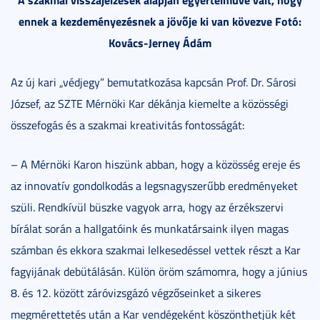
ennek a kezdeményezésnek a jövője ki van kövezve Fotó:
Kovács-Jerney Ádám
Az új kari „védjegy” bemutatkozása kapcsán Prof. Dr. Sárosi
József, az SZTE Mérnöki Kar dékánja kiemelte a közösségi
összefogás és a szakmai kreativitás fontosságát:
– A Mérnöki Karon hiszünk abban, hogy a közösség ereje és
az innovatív gondolkodás a legsnagyszerűbb eredményeket
szüli. Rendkívül büszke vagyok arra, hogy az érzékszervi
bírálat során a hallgatóink és munkatársaink ilyen magas
számban és ekkora szakmai lelkesedéssel vettek részt a Kar
fagyijának debütálásán. Külön öröm számomra, hogy a június
8. és 12. között záróvizsgázó végzőseinket a sikeres
megmérettetés után a Kar vendégeként köszönthetjük két