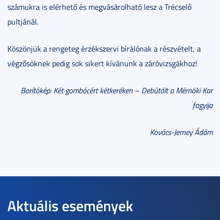
számukra is elérhető és megvásárolható lesz a Trécselő
pultjánál.
Köszönjük a rengeteg érzékszervi bírálónak a részvételt, a
végzősöknek pedig sok sikert kívánunk a záróvizsgákhoz!
Borítókép: Két gombócért kétkeréken – Debütált a Mérnöki Kar
fagyija
Kovács-Jerney Ádám
Aktuális események