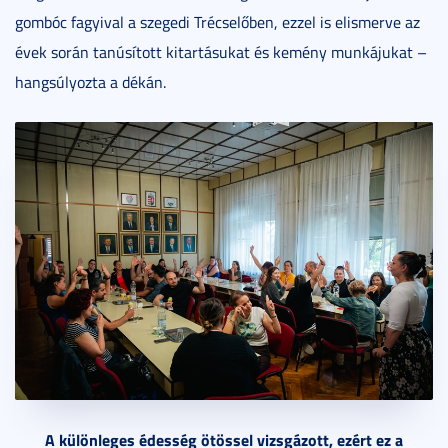
gombóc fagyival a szegedi Trécselőben, ezzel is elismerve az
évek során tanúsított kitartásukat és kemény munkájukat –
hangsúlyozta a dékán.
A különleges édesség ötössel vizsgázott, ezért ez a