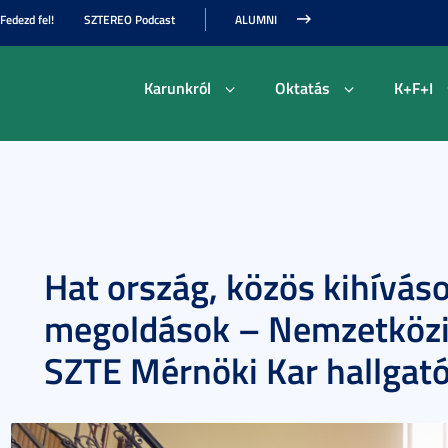
Fedezd fel!
SZTEREO Podcast
ALUMNI
Karunkról
Oktatás
K+F+I
Hat ország, közös kihíváso
megoldások – Nemzetközi
SZTE Mérnöki Kar hallgató