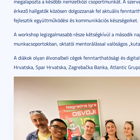
megalapozta a későbbi nemzetközi csoportmunkát. A szervez
érkező hallgatók közösen dolgozzanak fel aktuális fenntarth
fejlesztik együttműködési és kommunikációs készségeiket.
A workshop legizgalmasabb része kétségkívül a második nap
munkacsoportokban, oktatói mentorálással valóságos „kutat
A diákok olyan élvonalbeli cégek fenntarthatósági és digital
Hrvatska, Spar Hrvatska, Zagrebačka Banka, Atlantic Grupa