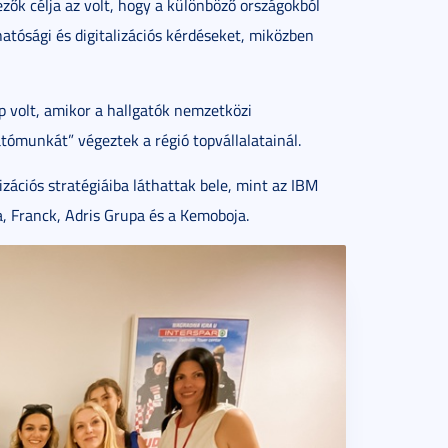
ők célja az volt, hogy a különböző országokból
atósági és digitalizációs kérdéseket, miközben
 volt, amikor a hallgatók nemzetközi
ómunkát” végeztek a régió topvállalatainál.
izációs stratégiáiba láthattak bele, mint az IBM
, Franck, Adris Grupa és a Kemoboja.