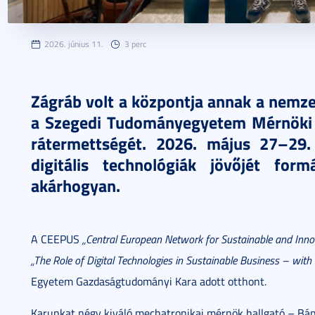
2026. június 11.
3 perc
Zágráb volt a központja annak a nemz
a Szegedi Tudományegyetem Mérnöki K
rátermettségét. 2026. május 27–29.
digitális technológiák jövőjét fo
akárhogyan.
A CEEPUS
„Central European Network for Sustainable and Inn
„The Role of Digital Technologies in Sustainable Business – with 
Egyetem Gazdaságtudományi Kara adott otthont.
Karunkat négy kiváló mechatronikai mérnök hallgató – Bánf