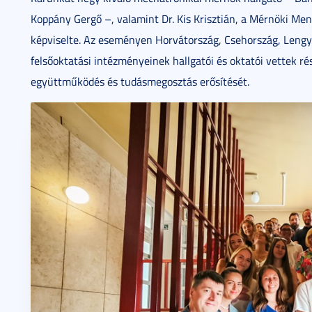
Koppány Gergő –, valamint Dr. Kis Krisztián, a Mérnöki M
képviselte. Az eseményen Horvátország, Csehország, Lengye
felsőoktatási intézményeinek hallgatói és oktatói vettek ré
együttműködés és tudásmegosztás erősítését.