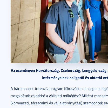
Az eseményen Horvátország, Csehország, Lengyelország, 
intézményeinek hallgatói és oktatói vett
A háromnapos intenzív program fókuszában a napjaink legége
megoldások zöldebbé a vállalati működést? Miként menedzs
(környezeti, társadalmi és vállalatirányítási) szempontok sz