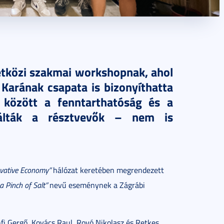
etközi szakmai workshopnak, ahol
arának csapata is bizonyíthatta
 között a fenntarthatóság és a
rmálták a résztvevők – nem is
ovative Economy”
hálózat keretében megrendezett
a Pinch of Salt”
nevű eseménynek a Zágrábi
i Gergő, Kovács Raul, Rovó Nikolasz és Retkes