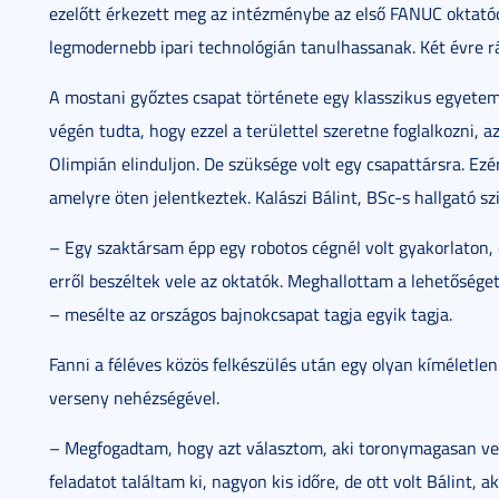
ezelőtt érkezett meg az intézménybe az első FANUC oktatócel
legmodernebb ipari technológián tanulhassanak. Két évre rá
A mostani győztes csapat története egy klasszikus egyetemi
végén tudta, hogy ezzel a területtel szeretne foglalkozni, az
Olimpián elinduljon. De szüksége volt egy csapattársra. Ezér
amelyre öten jelentkeztek. Kalászi Bálint, BSc-s hallgató sz
– Egy szaktársam épp egy robotos cégnél volt gyakorlaton, 
erről beszéltek vele az oktatók. Meghallottam a lehetősége
– mesélte az országos bajnokcsapat tagja egyik tagja.
Fanni a féléves közös felkészülés után egy olyan kíméletlen e
verseny nehézségével.
– Megfogadtam, hogy azt választom, aki toronymagasan vez
feladatot találtam ki, nagyon kis időre, de ott volt Bálint,