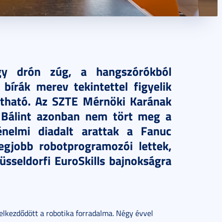
egy drón zúg, a hangszórókból
bírák merev tekintettel figyelik
ntható. Az SZTE Mérnöki Karának
i Bálint azonban nem tört meg a
énelmi diadalt arattak a Fanuc
egjobb robotprogramozói lettek,
üsseldorfi EuroSkills bajnokságra
kezdődött a robotika forradalma. Négy évvel