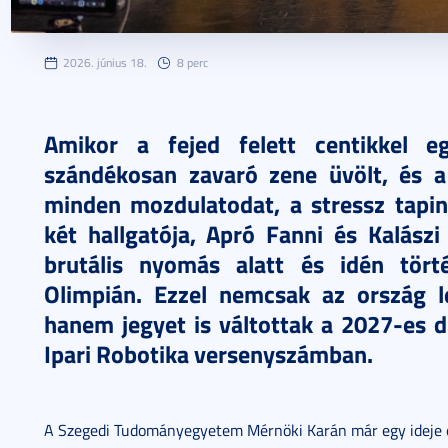
2026. június 18.
8 perc
Amikor a fejed felett centikkel 
szándékosan zavaró zene üvölt, és a 
minden mozdulatodat, a stressz tapi
két hallgatója, Apró Fanni és Kalász
brutális nyomás alatt és idén tört
Olimpián. Ezzel nemcsak az ország l
hanem jegyet is váltottak a 2027-es d
Ipari Robotika versenyszámban.
A Szegedi Tudományegyetem Mérnöki Karán már egy ideje el