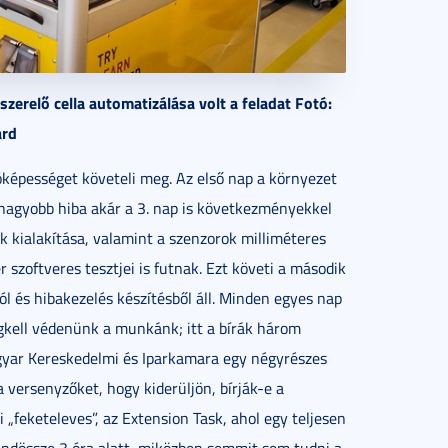
erelő cella automatizálása volt a feladat Fotó:
árd
lóképességet követeli meg. Az első nap a környezet
egy nagyobb hiba akár a 3. nap is következményekkel
sok kialakítása, valamint a szenzorok milliméteres
 szoftveres tesztjei is futnak. Ezt követi a második
 és hibakezelés készítésből áll. Minden egyes nap
egkell védenünk a munkánk; itt a bírák három
agyar Kereskedelmi és Iparkamara egy négyrészes
 a versenyzőket, hogy kiderüljön, bírják-e a
„feketeleves”, az Extension Task, ahol egy teljesen