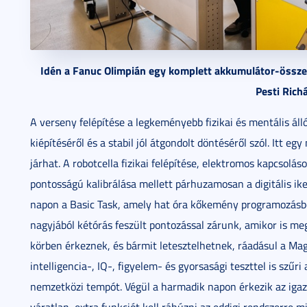
Idén a Fanuc Olimpián egy komplett akkumulátor-összesz
Pesti Rich
A verseny felépítése a legkeményebb fizikai és mentális ál
kiépítéséről és a stabil jól átgondolt döntéséről szól. Itt 
járhat. A robotcella fizikai felépítése, elektromos kapcsolá
pontosságú kalibrálása mellett párhuzamosan a digitális iker
napon a Basic Task, amely hat óra kőkemény programozásból
nagyjából kétórás feszült pontozással zárunk, amikor is m
körben érkeznek, és bármit letesztelhetnek, ráadásul a M
intelligencia-, IQ-, figyelem- és gyorsasági teszttel is szűri
nemzetközi tempót. Végül a harmadik napon érkezik az igazi 