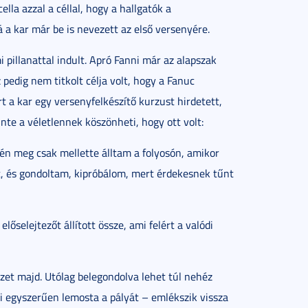
la azzal a céllal, hogy a hallgatók a
 a kar már be is nevezett az első versenyére.
 pillanattal indult. Apró Fanni már az alapszak
 pedig nem titkolt célja volt, hogy a Fanuc
t a kar egy versenyfelkészítő kurzust hirdetett,
inte a véletlennek köszönheti, hogy ott volt:
én meg csak mellette álltam a folyosón, amikor
t, és gondoltam, kipróbálom, mert érdekesnek tűnt
lőselejtezőt állított össze, ami felért a valódi
et majd. Utólag belegondolva lehet túl nehéz
 aki egyszerűen lemosta a pályát – emlékszik vissza