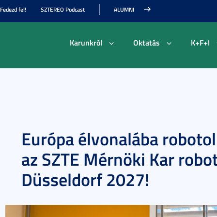
Fedezd fel!
SZTEREO Podcast
ALUMNI
Karunkról
Oktatás
K+F+I
Európa élvonalába roboto
az SZTE Mérnöki Kar robot
Düsseldorf 2027!