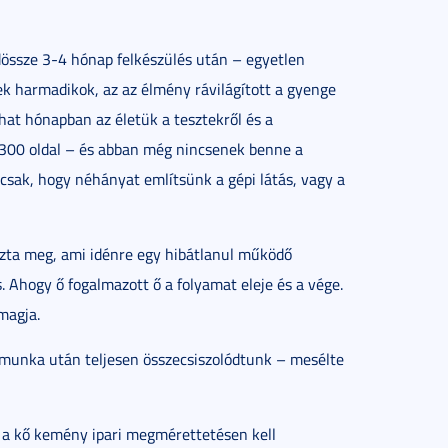
dössze 3-4 hónap felkészülés után – egyetlen
ttek harmadikok, az az élmény rávilágított a gyenge
hat hónapban az életük a tesztekről és a
 2300 oldal – és abban még nincsenek benne a
 csak, hogy néhányat említsünk a gépi látás, vagy a
ozta meg, ami idénre egy hibátlanul működő
s. Ahogy ő fogalmazott ő a folyamat eleje és a vége.
 magja.
 munka után teljesen összecsiszolódtunk – mesélte
t a kő kemény ipari megmérettetésen kell