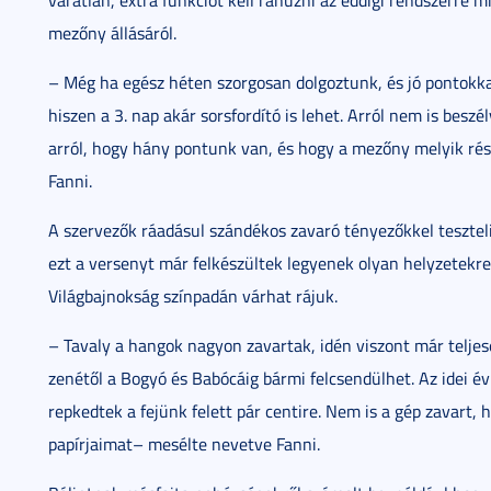
váratlan, extra funkciót kell ráhúzni az eddigi rendszerre 
mezőny állásáról.
– Még ha egész héten szorgosan dolgoztunk, és jó pontokka
hiszen a 3. nap akár sorsfordító is lehet. Arról nem is bes
arról, hogy hány pontunk van, és hogy a mezőny melyik ré
Fanni.
A szervezők ráadásul szándékos zavaró tényezőkkel tesztel
ezt a versenyt már felkészültek legyenek olyan helyzetekre
Világbajnokság színpadán várhat rájuk.
– Tavaly a hangok nagyon zavartak, idén viszont már teljes
zenétől a Bogyó és Babócáig bármi felcsendülhet. Az idei év
repkedtek a fejünk felett pár centire. Nem is a gép zavart, 
papírjaimat– mesélte nevetve Fanni.