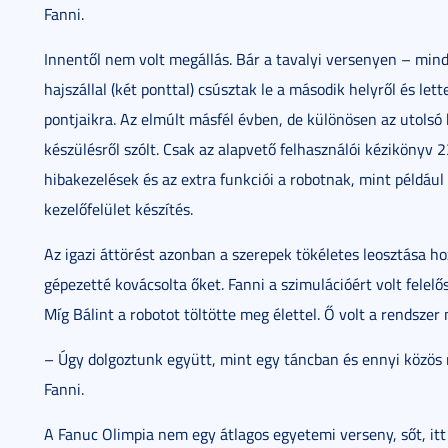
Fanni.
Innentől nem volt megállás. Bár a tavalyi versenyen – min
hajszállal (két ponttal) csúsztak le a második helyről és le
pontjaikra. Az elmúlt másfél évben, de különösen az utolsó 
készülésről szólt. Csak az alapvető felhasználói kézikönyv
hibakezelések és az extra funkciói a robotnak, mint például
kezelőfelület készítés.
Az igazi áttörést azonban a szerepek tökéletes leosztása h
gépezetté kovácsolta őket. Fanni a szimulációért volt felelő
Míg Bálint a robotot töltötte meg élettel. Ő volt a rendszer
– Úgy dolgoztunk együtt, mint egy táncban és ennyi közös
Fanni.
A Fanuc Olimpia nem egy átlagos egyetemi verseny, sőt, it