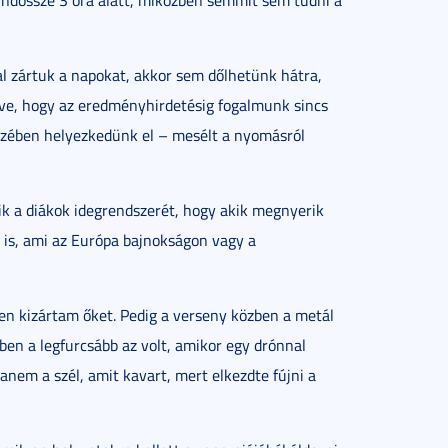
mindössze 3 óra alatt, miközben semmit sem tudni a
l zártuk a napokat, akkor sem dőlhetünk hátra,
zélve, hogy az eredményhirdetésig fogalmunk sincs
szében helyezkedünk el – mesélt a nyomásról
ik a diákok idegrendszerét, hogy akik megnyerik
 is, ami az Európa bajnokságon vagy a
en kizártam őket. Pedig a verseny közben a metál
ben a legfurcsább az volt, amikor egy drónnal
hanem a szél, amit kavart, mert elkezdte fújni a