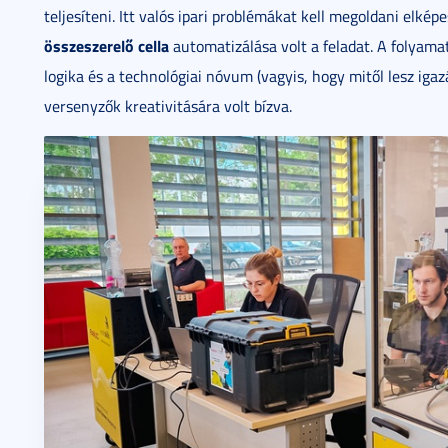
teljesíteni. Itt valós ipari problémákat kell megoldani elkép
összeszerelő cella
automatizálása volt a feladat. A folyama
logika és a technológiai nóvum (vagyis, hogy mitől lesz igaz
versenyzők kreativitására volt bízva.