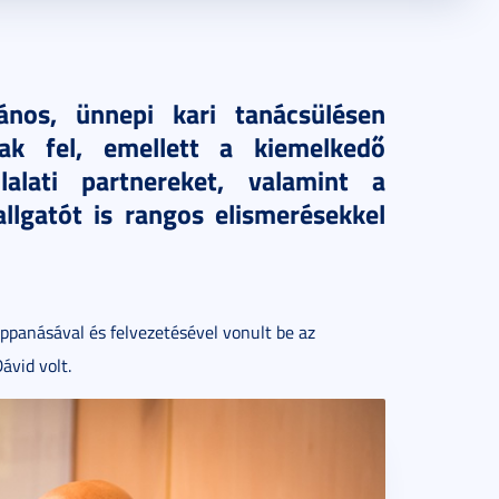
ános, ünnepi kari tanácsülésen
ak fel, emellett a kiemelkedő
lalati partnereket, valamint a
lgatót is rangos elismerésekkel
panásával és felvezetésével vonult be az
ávid volt.