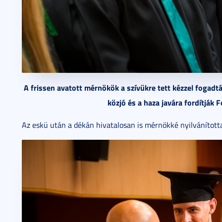
A frissen avatott mérnökök a szívükre tett kézzel fogadt
közjó és a haza javára fordítják
Az eskü után a dékán hivatalosan is mérnökké nyilvánította