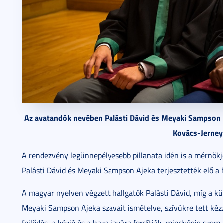
Az avatandók nevében Palásti Dávid és Meyaki Sampson Aj
Kovács-Jerne
A rendezvény legünnepélyesebb pillanata idén is a mérnökj
Palásti Dávid és Meyaki Sampson Ajeka terjesztették elő a 
A magyar nyelven végzett hallgatók Palásti Dávid, míg a kül
Meyaki Sampson Ajeka szavait ismételve, szívükre tett kéz
fejlődés, a közjó és a haza javára fordítják, mindvégig sze