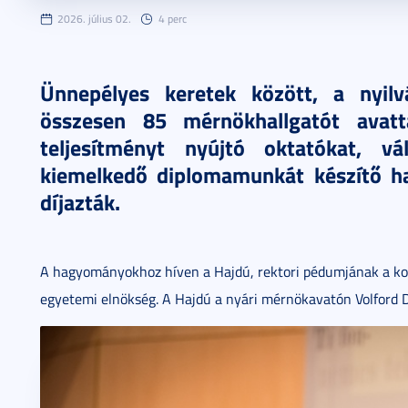
2026. július 02.
4 perc
Ünnepélyes keretek között, a nyilv
összesen 85 mérnökhallgatót avatt
teljesítményt nyújtó oktatókat, vál
kiemelkedő diplomamunkát készítő hal
díjazták.
A hagyományokhoz híven a Hajdú, rektori pédumjának a kop
egyetemi elnökség. A Hajdú a nyári mérnökavatón Volford D