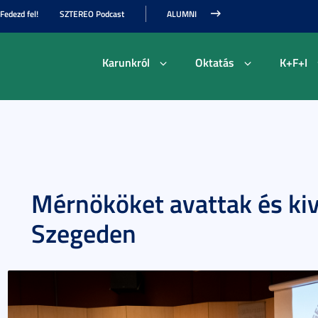
Fedezd fel!
SZTEREO Podcast
ALUMNI
Karunkról
Oktatás
K+F+I
Mérnököket avattak és kiv
Szegeden