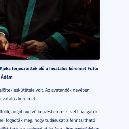
eka terjesztették elő a hivatalos kérelmet Fotó:
y Ádám
elöltek eskütétele volt. Az avatandók nevében
hivatalos kérelmet.
földi, angol nyelvű képzésben részt vett hallgatók
zel fogadták meg, hogy tudásukat a fenntartható
m előtt tartva a szakmai etika és a környezetvédelem