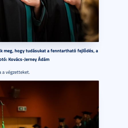
ák meg, hogy tudásukat a fenntartható fejlődés, a
 Fotó: Kovács-Jerney Ádám
 a végzetteket.